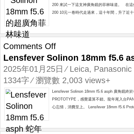
菲
200 來試一下這支神廣角鏡的菲林味道。 在這
林
200 10元一卷時代走過來，這十年間，升了近十
味
道
on
Comments Off
Lensfever
Lensfever Solinon 18mm f5.
Solinon
18mm
2025年01月25日
⁄
Leica
,
Panasonic
f5.6
asph
1334字 ⁄ 瀏覽數 2,003 views+
蛇
年
Lensfever Solinon 18mm f5.6 
第
PROTOTYPE，感覺還算不錯。龍年尾入台PAN
一
心忘情，消費至上。 Lensfever 18mm f5.6 P
擊