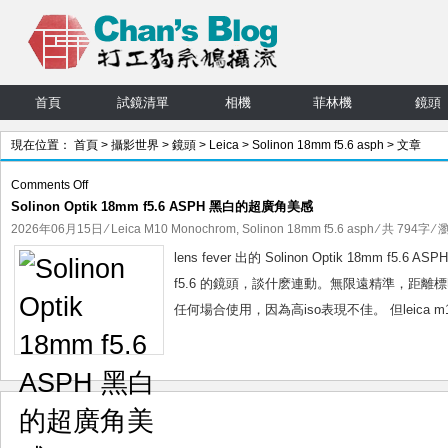
首頁
試鏡清單
相機
菲林機
鏡頭
現在位置：
首頁
>
攝影世界
>
鏡頭
>
Leica
>
Solinon 18mm f5.6 asph
> 文章
on
Comments Off
Solinon Optik 18mm f5.6 ASPH 黑白的超廣角美感
Solinon
Optik
2026年06月15日
⁄
Leica M10 Monochrom
,
Solinon 18mm f5.6 asph
⁄ 共 794字 ⁄ 
18mm
lens fever 出的 Solinon Optik 18
f5.6
f5.6 的鏡頭，談什麽連動。無限遠精準，距離
ASPH
任何場合使用，因為高iso表現不佳。 但leica m10
黑
白
的
超
廣
角