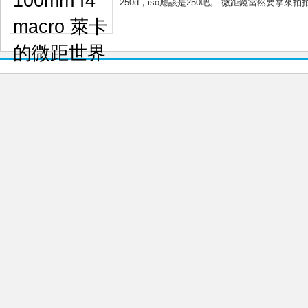
250d，iso應該是250吧。 微距鏡當然要拿來