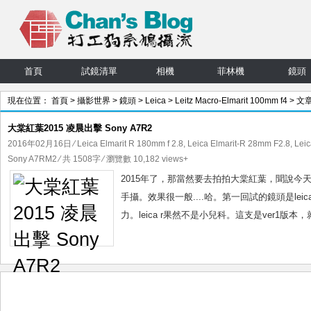
首頁
試鏡清單
相機
菲林機
鏡頭
現在位置：
首頁
>
攝影世界
>
鏡頭
>
Leica
>
Leitz Macro-Elmarit 100mm f4
> 文
大棠紅葉2015 凌晨出擊 Sony A7R2
2016年02月16日
⁄
Leica Elmarit R 180mm f 2.8
,
Leica Elmarit-R 28mm F2.8
,
Leic
Sony A7RM2
⁄ 共 1508字 ⁄ 瀏覽數 10,182 views+
2015年了，那當然要去拍拍大棠紅葉，聞說今
手攝。效果很一般....哈。第一回試的鏡頭是leica 
力。leica r果然不是小兒科。這支是ver1版本，就