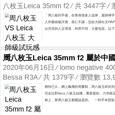
八枚玉Leica 35mm f2
⁄ 共 3447字 ⁄ 
「周八枚到手後，在香港很多人追捧，葉師傅手執
人作藝術級評測，當仁不讓，交給大師出文HAP
台共存的人文理境，和而不同，大愛包容。以下為
周八枚玉Leica 35mm f2 屬於
2020年06月16日
⁄
lomo negative 40
Bessa R3A
⁄ 共 1379字 ⁄ 瀏覽數 13,9
期待已久，網上瘋傳的周董制，周八枚玉終於到
完全比對leica 八枚玉結構，重新復刻，力
林上，那周八枚玉都應該是的。 一到手本想裝上最具