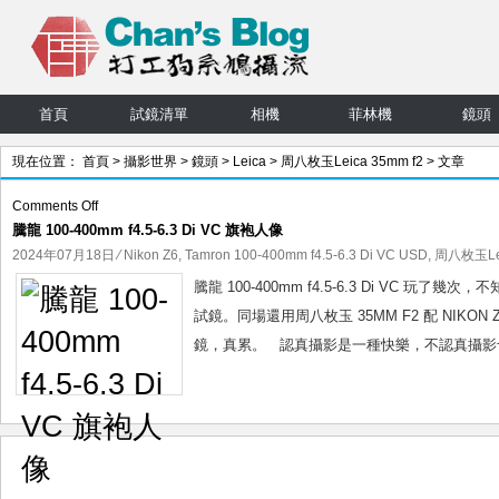
首頁
試鏡清單
相機
菲林機
鏡頭
現在位置：
首頁
>
攝影世界
>
鏡頭
>
Leica
>
周八枚玉Leica 35mm f2
> 文章
on
Comments Off
騰龍 100-400mm f4.5-6.3 Di VC 旗袍人像
騰
龍
2024年07月18日
⁄
Nikon Z6
,
Tamron 100-400mm f4.5-6.3 Di VC USD
,
周八枚玉Lei
100-
騰龍 100-400mm f4.5-6.3 Di V
400mm
試鏡。同場還用周八枚玉 35MM F2 配 NIK
f4.5-
鏡，真累。 認真攝影是一種快樂，不認真攝影也是
6.3
Di
VC
旗
袍
人