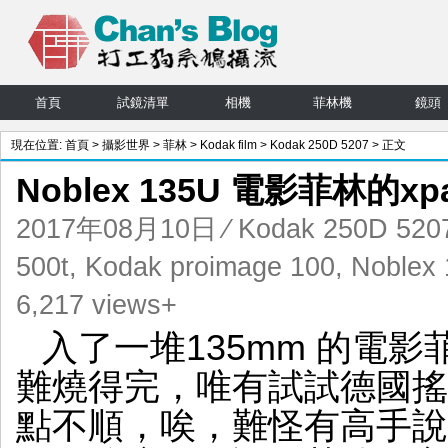
首頁
試鏡清單
相機
菲林機
鏡頭
現在位置:
首頁
>
攝影世界
>
菲林
>
Kodak film
>
Kodak 250D 5207
> 正文
Noblex 135U 電影菲林的x
2017年08月10日
⁄
Kodak 250D 520
500t
,
Kodak proimage 100
,
Noblex
6,217 views+
入了一堆135mm 的電
難燒得完，唯有試試德國搖
點不順，唉，難怪有高手說