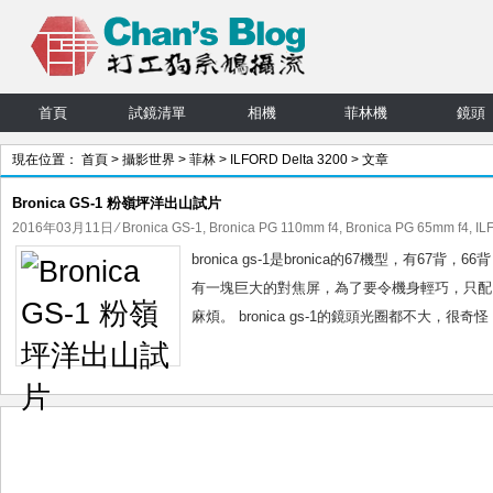
首頁
試鏡清單
相機
菲林機
鏡頭
現在位置：
首頁
>
攝影世界
>
菲林
>
ILFORD Delta 3200
> 文章
Bronica GS-1 粉嶺坪洋出山試片
2016年03月11日
⁄
Bronica GS-1
,
Bronica PG 110mm f4
,
Bronica PG 65mm f4
,
IL
bronica gs-1是bronica的67機型，有67背
有一塊巨大的對焦屏，為了要令機身輕巧，只配
麻煩。 bronica gs-1的鏡頭光圈都不大，很