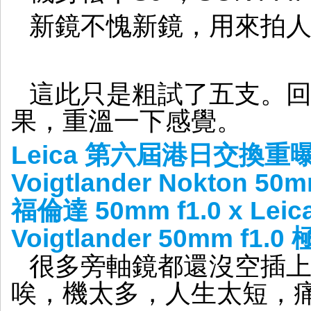
f1.0
新鏡不愧新鏡，用來拍
人
像
Bokeh
這此只是粗試了五支。
果，重溫一下感覺。
Leica 第六屆港日交換
Voigtlander Nokton 5
福倫達 50mm f1.0 x Le
Voigtlander 50mm f1
很多旁軸鏡都還沒空插上 LE
唉，機太多，人生太短，