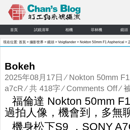
首頁
試鏡清單
相機
菲林機
鏡頭
現在位置:
首頁
>
攝影世界
>
鏡頭
>
Voigtlander
>
Nokton 50mm F1 Aspherical
> 
文
Bokeh
2025年08月17日
⁄
Nokton 50mm F1 
on
a7cR
⁄ 共 418字
⁄
Comments Off
⁄ 
福
福倫達 Nokton 50mm F1
倫
達
過拍人像，機會到，多無
夜
神
機身松下S9 ，SONY A
50mm