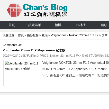
首頁
試鏡清單
相機
菲林機
鏡頭
現在位置：
首頁
>
攝影世界
>
鏡頭
>
Voigtlander
>
Nokton 23mm F1.2 FX
> 文章
on
Comments Off
Voigtlander 23mm f1.2 Mapcamera 紀念版
Voigtlander
23mm
2026年02月01日
⁄
Fujifilm X PRO 3
,
Nokton 23mm F1.2 FX
⁄ 共 638字 ⁄ 瀏覽數 581
f1.2
Voigtlander NOKTON 23mm F1.2 Aspheri
Mapcamera
NOKTON 23mm F1.2 Aspherical SC X-m
紀
SC。會否連 QC 都好上一個層次呢？ 粗淺的外觀
念
版