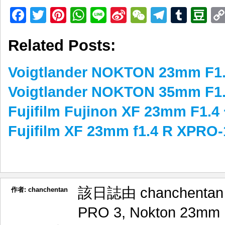
Facebook
Twitter
Pinterest
WhatsApp
Line
Sina
WeChat
Telegr
Tumb
D
Weibo
Related Posts:
Voigtlander NOKTON 23mm
Voigtlander NOKTON 35mm 
Fujifilm Fujinon XF 23mm F
Fujifilm XF 23mm f1.4 R XPR
該日誌由 chanchenta
作者:
chanchentan
PRO 3
,
Nokton 23mm 