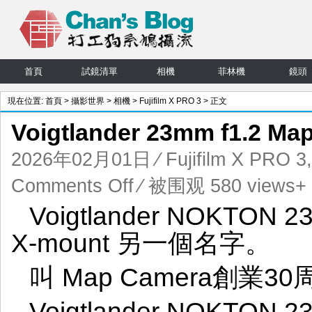
首頁
試鏡清單
相機
菲林機
鏡頭
現在位置:
首頁
>
攝影世界
>
相機
>
Fujifilm X PRO 3
> 正文
Voigtlander 23mm f1.2 
2026年02月01日
⁄
Fujifilm X PRO 3
on
Comments Off
⁄ 被围观 580 views+
Voigtlander
Voigtlander NOKTON 23
23mm
f1.2
X-mount 另一個名字。
Mapcamera
紀
叫 Map Camera創業3
念
版
Voigtlander NOKTON 23