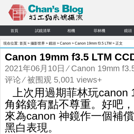
首頁
試鏡清單
相機
菲林機
鏡頭
現在位置:
首頁
>
攝影世界
>
鏡頭
>
Canon
>
Canon 19mm f3.5 LTM
> 正文
Canon 19mm f3.5 LTM 
2021年06月10日
⁄
Canon 19mm f3.
评论
⁄ 被围观 5,001 views+
上次用過期菲林玩canon 1
角銘鏡有點不尊重。好吧，今次
來為canon 神鏡作一個補
黑白表現。