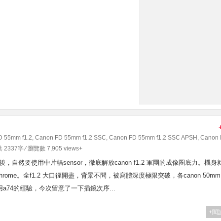
D 55mm f1.2
,
Canon FD 55mm f1.2 SSC
,
Canon FD 55mm f1.2 SSC APSH
,
Canon 
共 2337字 ⁄ 瀏覽數 7,905 views+
 軍團後，自然要使用中片幅sensor，徹底解放canon f1.2 軍團的成像圈底力。機身
ssic chrome。全f1.2 大口徑開盡，背景不問，被寫體深度極限突破，各canon 50mm
用a74的經驗，今次留意了一下插鏡次序...
+閱