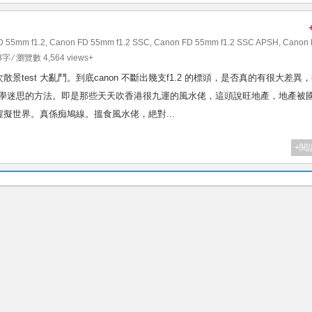
D 55mm f1.2
,
Canon FD 55mm f1.2 SSC
,
Canon FD 55mm f1.2 SSC APSH
,
Canon 
3字 ⁄ 瀏覽數 4,564 views+
一次散景test 大亂鬥。到底canon 不斷出幾支f1.2 的標頭，是否真的有很大差異
玄學迷思的方法。即是那些天天吹香港很九運的風水佬，這頭說旺地產，地產被
擬世界。真係痴鳩線。搵食風水佬，絶對...
+閱