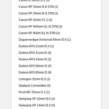
Canon R 58mm f1.2
(3)
Canon RF 16mm f2.8 STM
(1)
Canon RF 28mm f2.8 STM
(1)
Canon RF 45mm F1.2
(2)
Canon RF 600mm f11 IS STM
(2)
Canon RF 800m f11 IS STM
(2)
Daguerreotype Achromat 64mm f2.9
(1)
Dulens APO 21mm f2.3
(1)
Dulens APO 31mm f2
(3)
Dulens APO 43mm f2
(2)
Dulens APO 58mm f2
(4)
Dulens APO 85mm f2
(9)
Lomogon 32mm f2.5
(1)
Neptune Convertible
(3)
Porst MC 55mm f1.2
(1)
Samyang XP 10mm f3.5
(2)
Samyang XP 14mm f2.4
(3)