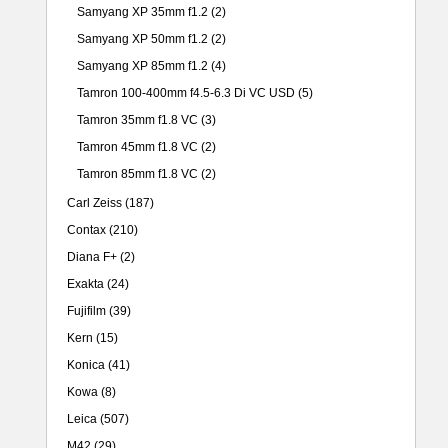
Samyang XP 35mm f1.2
(2)
Samyang XP 50mm f1.2
(2)
Samyang XP 85mm f1.2
(4)
Tamron 100-400mm f4.5-6.3 Di VC USD
(5)
Tamron 35mm f1.8 VC
(3)
Tamron 45mm f1.8 VC
(2)
Tamron 85mm f1.8 VC
(2)
Carl Zeiss
(187)
Contax
(210)
Diana F+
(2)
Exakta
(24)
Fujifilm
(39)
Kern
(15)
Konica
(41)
Kowa
(8)
Leica
(507)
M42
(29)