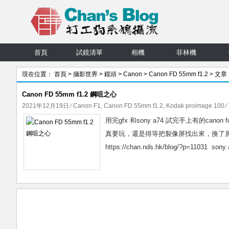
首頁
試鏡清單
相機
菲林機
現在位置：
首頁
>
攝影世界
>
鏡頭
>
Canon
>
Canon FD 55mm f1.2
> 文章
Canon FD 55mm f1.2 鋼咀之心
2021年12月19日
⁄
Canon F1
,
Canon FD 55mm f1.2
,
Kodak proimage 100
⁄
用完gfx 和sony a74 試完手上有的can
真要玩，還是得等把裂像屏找出來，換了屏再說。 https
https://chan.nds.hk/blog/?p=11031 son