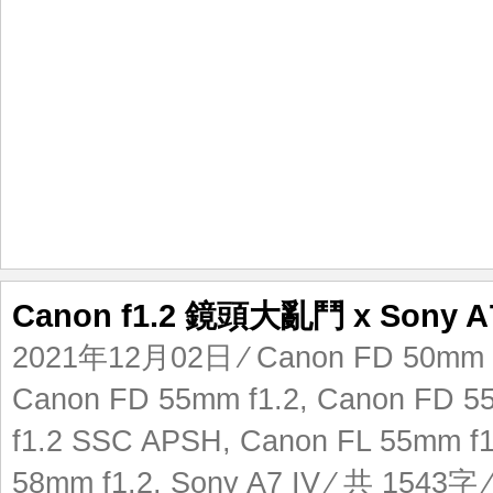
Canon f1.2 鏡頭大亂鬥 x Sony A7
2021年12月02日
⁄
Canon FD 50mm 
Canon FD 55mm f1.2
,
Canon FD 5
f1.2 SSC APSH
,
Canon FL 55mm f1
58mm f1.2
,
Sony A7 IV
⁄ 共 1543字 