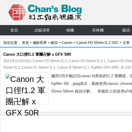
首頁
試鏡清單
相機
菲林機
鏡頭
現在位置：
首頁
>
攝影世界
>
鏡頭
>
Canon
>
Canon FD 55mm f1.2 SSC
> 文章
Canon 大口徑f1.2 軍團卍解 x GFX 50R
2021年12月03日
⁄
Canon FD 50mm f1.2
,
Canon FD 50mm f1.2 L
,
Canon FD 55m
55mm f1.2
,
Canon FL 58mm f1.2
,
Canon R 58mm f1.2
,
Fujifilm GFX 50R
⁄ 共 233
繼用135片幅試完canon fd系統的f1.2 軍團
fujifilm 50r，jpeg直出，風格使用classi
55mm 58mm 鏡頭卍解。 有鑑於上回使用a7