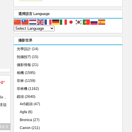
選擇語言 Language
攝影世界
光學設計
(14)
拍攝技巧
(15)
攝影情報
(21)
相機
(1595)
菲林
(1159)
+0°
菲林機
(1162)
鏡頭
(2640)
le，
4x5鏡頭
(47)
，懷疑
Agfa
(6)
Bronica
(27)
讀全文
Canon
(211)