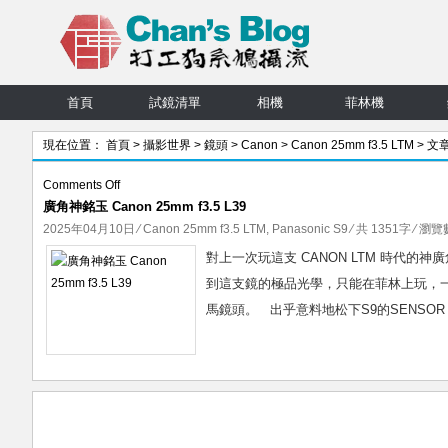
首頁
試鏡清單
相機
菲林機
現在位置：
首頁
>
攝影世界
>
鏡頭
>
Canon
>
Canon 25mm f3.5 LTM
> 文
on
Comments Off
廣角神銘玉 Canon 25mm f3.5 L39
廣
角
2025年04月10日
⁄
Canon 25mm f3.5 LTM
,
Panasonic S9
⁄ 共 1351字 ⁄ 瀏覽數
神
對上一次玩這支 CANON LTM 時代的
銘
到這支鏡的極品光學，只能在菲林上玩，一陣
玉
馬鏡頭。 出乎意料地松下S9的SENSOR 
Canon
25mm
f3.5
L39