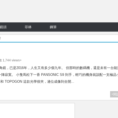
鏡頭
菲林
鋼筆
章
 1,744 views+
神廣角鏡，已是2016年，人生又有多少個九年。 但那時的數碼機，還是未有一台能
寂寞。 小隻馬松下一香 PANSONIC S9 到手，輕巧的機身就該配一支極品
和 TOPOGON 這款光學很夾，邊位成像到全開...
+閱