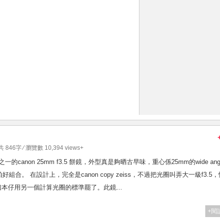
 共 846字 ⁄ 瀏覽數 10,394 views+
之一的canon 25mm f3.5 餅鏡，外型真是夠晒古早味，重心係25mm的wide ang
。 在設計上，完全是canon copy zeiss，不過把光圈叫弄大一級f3.5
本仔用另一個計算光圈的標準罷了。此鏡...
+閱