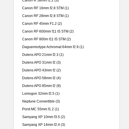
Canon R 58mm f1.2
(3)
Canon RF 16mm f2.8 STM
(1)
Canon RF 28mm f2.8 STM
(1)
Canon RF 45mm F1.2
(2)
Canon RF 600mm f11 IS STM
(2)
Canon RF 800m f11 IS STM
(2)
Daguerreotype Achromat 64mm f2.9
(1)
Dulens APO 21mm f2.3
(1)
Dulens APO 31mm f2
(3)
Dulens APO 43mm f2
(2)
Dulens APO 58mm f2
(4)
Dulens APO 85mm f2
(9)
Lomogon 32mm f2.5
(1)
Neptune Convertible
(3)
Porst MC 55mm f1.2
(1)
Samyang XP 10mm f3.5
(2)
Samyang XP 14mm f2.4
(3)