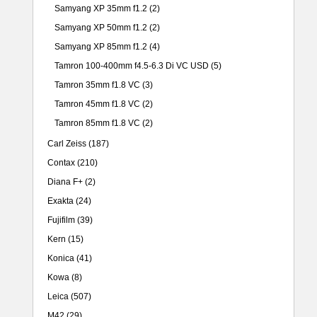
Samyang XP 35mm f1.2
(2)
Samyang XP 50mm f1.2
(2)
Samyang XP 85mm f1.2
(4)
Tamron 100-400mm f4.5-6.3 Di VC USD
(5)
Tamron 35mm f1.8 VC
(3)
Tamron 45mm f1.8 VC
(2)
Tamron 85mm f1.8 VC
(2)
Carl Zeiss
(187)
Contax
(210)
Diana F+
(2)
Exakta
(24)
Fujifilm
(39)
Kern
(15)
Konica
(41)
Kowa
(8)
Leica
(507)
M42
(29)