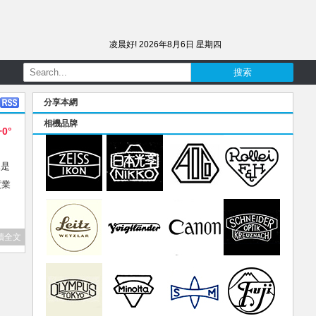
凌晨好!
2026年8月6日 星期四
分享本網
相機品牌
+0°
妹是
度業
讀全文