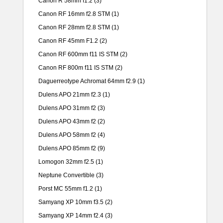
Canon R 58mm f1.2
(3)
Canon RF 16mm f2.8 STM
(1)
Canon RF 28mm f2.8 STM
(1)
Canon RF 45mm F1.2
(2)
Canon RF 600mm f11 IS STM
(2)
Canon RF 800m f11 IS STM
(2)
Daguerreotype Achromat 64mm f2.9
(1)
Dulens APO 21mm f2.3
(1)
Dulens APO 31mm f2
(3)
Dulens APO 43mm f2
(2)
Dulens APO 58mm f2
(4)
Dulens APO 85mm f2
(9)
Lomogon 32mm f2.5
(1)
Neptune Convertible
(3)
Porst MC 55mm f1.2
(1)
Samyang XP 10mm f3.5
(2)
Samyang XP 14mm f2.4
(3)