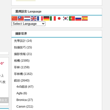
選擇語言 Language
攝影世界
光學設計
(14)
拍攝技巧
(15)
攝影情報
(21)
相機
(1595)
+0°
菲林
(1159)
菲林機
(1162)
身上
鏡頭
(2640)
和八枚
4x5鏡頭
(47)
Agfa
(6)
Bronica
(27)
讀全文
Canon
(211)