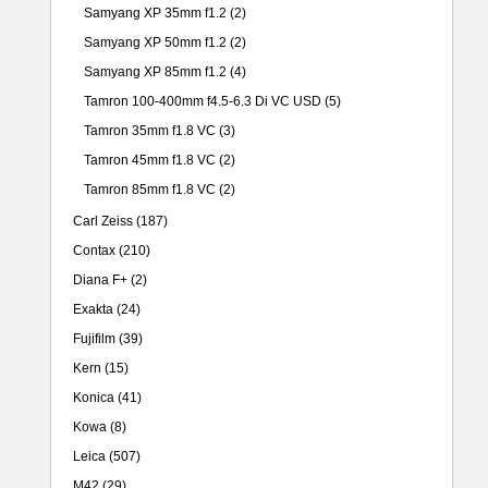
Samyang XP 35mm f1.2
(2)
Samyang XP 50mm f1.2
(2)
Samyang XP 85mm f1.2
(4)
Tamron 100-400mm f4.5-6.3 Di VC USD
(5)
Tamron 35mm f1.8 VC
(3)
Tamron 45mm f1.8 VC
(2)
Tamron 85mm f1.8 VC
(2)
Carl Zeiss
(187)
Contax
(210)
Diana F+
(2)
Exakta
(24)
Fujifilm
(39)
Kern
(15)
Konica
(41)
Kowa
(8)
Leica
(507)
M42
(29)