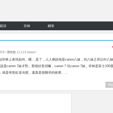
鏡頭
菲林
鋼筆
05字 ⁄ 瀏覽數 11,113 views+
.不知菲林上表現如何。嗯....是了，人人都說他是canon八妹，但八妹之所以叫八
canon 7妹才對。那很好意頭嘛，canon 7 玩canon 7妹。菲林是富士100
，就是有彩虹逆光呢，還真是很難求的效果。...
+閱