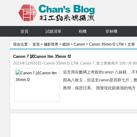
首頁
試鏡清單
相機
菲林機
現在位置：
首頁
>
攝影世界
>
鏡頭
>
Canon
>
Canon 35mm f2 LTM
> 文章
Canon 7 試Canon ltm 35mm f2
2015年12月03日
⁄
Canon 35mm f2 LTM
,
Canon 7
,
富士業務用片 100
⁄ 共 8
這支用在數碼上奇銳的canon 八妹鏡...
因為八枚玉，但這支canon是四群七片，應該是
務用，保證日系。 我發現此鏡最強的地方