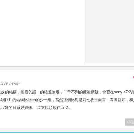
,389 views+
系仿八妹的結構，細看的話，的確差無幾，二千不到的蔗渣價錢，會否在sony a7r2
 f2 ltm就4組7片的結構比leica的少一組，當然這個比對是對七枚玉而言，看圖就知，
ca 7妹的日系好姐妹。 這支鏡頭放在a7r2...
+閱