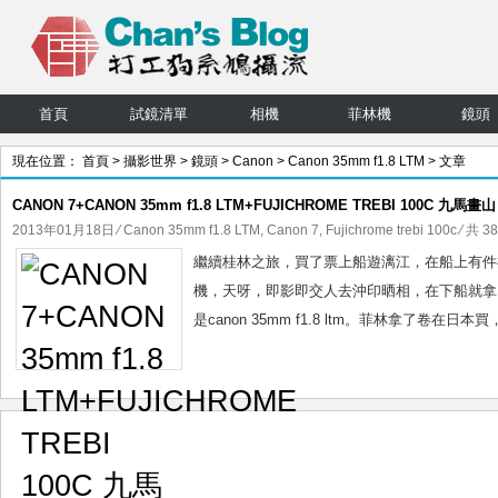
首頁
試鏡清單
相機
菲林機
鏡頭
現在位置：
首頁
>
攝影世界
>
鏡頭
>
Canon
>
Canon 35mm f1.8 LTM
> 文章
CANON 7+CANON 35mm f1.8 LTM+FUJICHROME TREBI 100C 九馬畫山
2013年01月18日
⁄
Canon 35mm f1.8 LTM
,
Canon 7
,
Fujichrome trebi 100c
⁄ 共 3
繼續桂林之旅，買了票上船遊漓江，在船上有件
機，天呀，即影即交人去沖印晒相，在下船就拿，
是canon 35mm f1.8 ltm。菲林拿了卷在日本買，很貴很