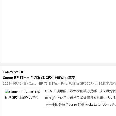
時
代
on
Comments Off
Canon EF 17mm f4 移軸鏡 GFX 上最Wide享受
Canon
EF
2023年05月24日
⁄
Canon EF TS-E 17mm F4 L
,
Fujifilm GFX 50R
⁄ 共 1528字 ⁄ 瀏
17mm
GFX 上能用的，最wide的鏡頭是哪一支? 我想除
f4
能在gfx上使用，但邊位成像還是有點弱。大約14mm 
移
另一主因是買了benro 這個 kickstarter Benro A
軸
鏡