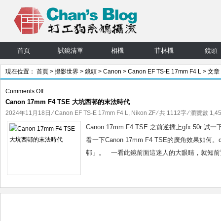
首頁
試鏡清單
相機
菲林機
鏡頭
現在位置：
首頁
>
攝影世界
>
鏡頭
>
Canon
>
Canon EF TS-E 17mm F4 L
> 文章
on
Comments Off
Canon 17mm F4 TSE 大坑西邨的末法時代
Canon
17mm
2024年11月18日
⁄
Canon EF TS-E 17mm F4 L
,
Nikon ZF
⁄ 共 1112字 ⁄ 瀏覽數 1,45
F4
Canon 17mm F4 TSE 之前逆插上gfx 
TSE
看一下Canon 17mm F4 TSE的廣角效果
大
邨」。 一看此鏡前面這迷人的大眼睛，就知前置
坑
西
邨
的
末
法