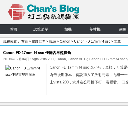
首頁
試鏡清單
相機
菲林機
鏡頭
現在位置：
首頁
>
攝影世界
>
鏡頭
>
Canon
>
Canon FD 17mm f4 ssc
> 文章
Canon FD 17mm f4 ssc 佳能古早超廣角
2018年02月04日
⁄
Agfa vista 200
,
Canon
,
Canon AE1P
,
Canon FD 17mm f4 ssc
⁄
Canon FD 17mm f4 ssc 又小巧，又輕，可算是
為最後期版本，傳說加入了放射元素，九組十一片
上vista 200，求其在公司樓下打一卷看看。 曰