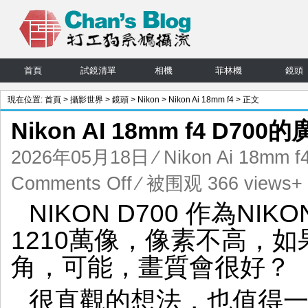
首頁
試鏡清單
相機
菲林機
鏡頭
現在位置:
首頁
>
攝影世界
>
鏡頭
>
Nikon
>
Nikon Ai 18mm f4
> 正文
Nikon AI 18mm f4 D70
2026年05月18日
⁄
Nikon Ai 18mm f
on
Comments Off
⁄ 被围观 366 views+
Nikon
NIKON D700 作為N
AI
18mm
1210萬像，像素不高，如
f4
D700
角，可能，畫質會很好？
的
廣
很直觀的想法，也值得
角