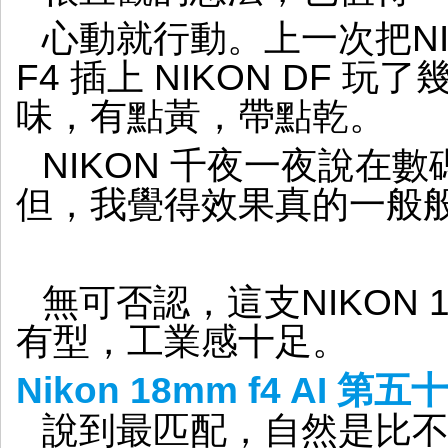
解
心動就行動。上一次把NIKON
放
F4 插上 NIKON DF 
味，有點黃，帶點乾。
NIKON 千夜一夜說在
但，我覺得效果真的一般
無可否認，這支NIKON 
有型，工業感十足。
Nikon 18mm f4 AI 
說到最匹配，自然是比不上 