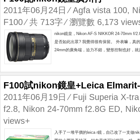
2011年06月24日
⁄
Agfa vista 100
,
N
F100
⁄ 共 713字 ⁄ 瀏覽數 6,173 view
nikon鏡皇，Nikon AF-S NIKKOR 24
是否如此出眾? 我覺得很有保留。 外表嘛，
24mm的廣角端，迫力不錯，變形控制也好，就是失光問
F100試nikon鏡皇+Leica Elmarit-
2011年06月19日
⁄
Fuji Superia X-tr
f2.8
,
Nikon 24-70mm f2.8G ED
,
Nik
views+
入手了一堆平價的leica r鏡，自己改了一支做n