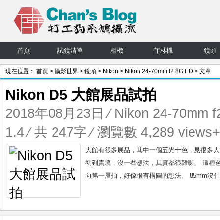
首頁
試鏡清單
相機
菲林機
鏡頭
現在位置：
首頁
>
攝影世界
>
鏡頭
>
Nikon
>
Nikon 24-70mm f2.8G ED
> 文章
Nikon D5 大館展品試拍
2018年08月23日
⁄
Nikon 24-70mm f
1.4
⁄ 共 247字 ⁄ 瀏覽數 4,289 views+
大館有很多展品，其中一個五光十色，見很多人拍人像，自
初到貴境，沒一些想法，其實都很難影。 這種色彩的
向第一層拍，好像很有構圖的想法。 85mm沒什麼想法