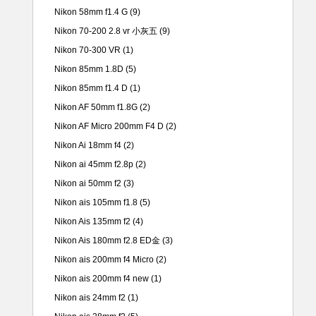
Nikon 58mm f1.4 G
(9)
Nikon 70-200 2.8 vr 小灰五
(9)
Nikon 70-300 VR
(1)
Nikon 85mm 1.8D
(5)
Nikon 85mm f1.4 D
(1)
Nikon AF 50mm f1.8G
(2)
Nikon AF Micro 200mm F4 D
(2)
Nikon Ai 18mm f4
(2)
Nikon ai 45mm f2.8p
(2)
Nikon ai 50mm f2
(3)
Nikon ais 105mm f1.8
(5)
Nikon Ais 135mm f2
(4)
Nikon Ais 180mm f2.8 ED金
(3)
Nikon ais 200mm f4 Micro
(2)
Nikon ais 200mm f4 new
(1)
Nikon ais 24mm f2
(1)