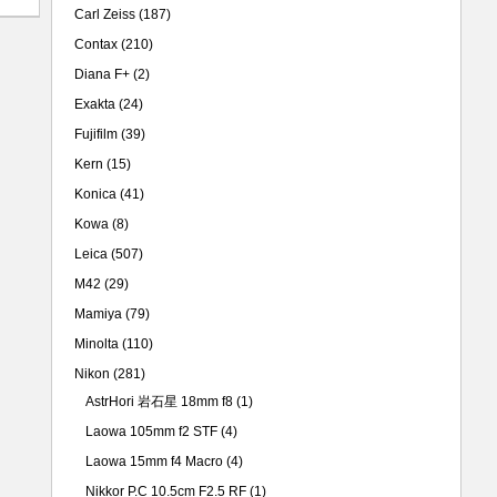
Carl Zeiss
(187)
Contax
(210)
Diana F+
(2)
Exakta
(24)
Fujifilm
(39)
Kern
(15)
Konica
(41)
Kowa
(8)
Leica
(507)
M42
(29)
Mamiya
(79)
Minolta
(110)
Nikon
(281)
AstrHori 岩石星 18mm f8
(1)
Laowa 105mm f2 STF
(4)
Laowa 15mm f4 Macro
(4)
Nikkor P.C 10.5cm F2.5 RF
(1)