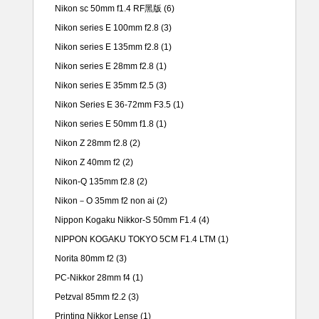
Nikon sc 50mm f1.4 RF黑版
(6)
Nikon series E 100mm f2.8
(3)
Nikon series E 135mm f2.8
(1)
Nikon series E 28mm f2.8
(1)
Nikon series E 35mm f2.5
(3)
Nikon Series E 36-72mm F3.5
(1)
Nikon series E 50mm f1.8
(1)
Nikon Z 28mm f2.8
(2)
Nikon Z 40mm f2
(2)
Nikon-Q 135mm f2.8
(2)
Nikon－O 35mm f2 non ai
(2)
Nippon Kogaku Nikkor-S 50mm F1.4
(4)
NIPPON KOGAKU TOKYO 5CM F1.4 LTM
(1)
Norita 80mm f2
(3)
PC-Nikkor 28mm f4
(1)
Petzval 85mm f2.2
(3)
Printing Nikkor Lense
(1)