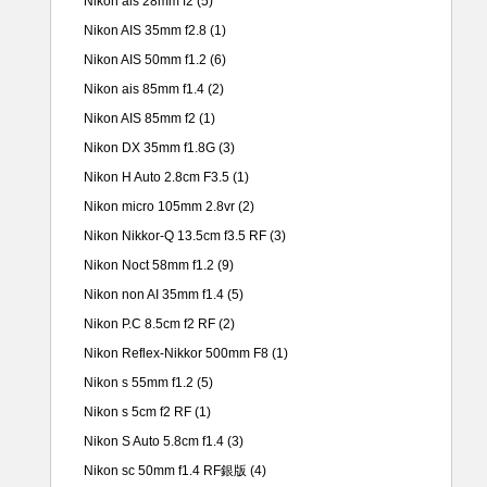
Nikon ais 28mm f2
(5)
Nikon AIS 35mm f2.8
(1)
Nikon AIS 50mm f1.2
(6)
Nikon ais 85mm f1.4
(2)
Nikon AIS 85mm f2
(1)
Nikon DX 35mm f1.8G
(3)
Nikon H Auto 2.8cm F3.5
(1)
Nikon micro 105mm 2.8vr
(2)
Nikon Nikkor-Q 13.5cm f3.5 RF
(3)
Nikon Noct 58mm f1.2
(9)
Nikon non AI 35mm f1.4
(5)
Nikon P.C 8.5cm f2 RF
(2)
Nikon Reflex-Nikkor 500mm F8
(1)
Nikon s 55mm f1.2
(5)
Nikon s 5cm f2 RF
(1)
Nikon S Auto 5.8cm f1.4
(3)
Nikon sc 50mm f1.4 RF銀版
(4)