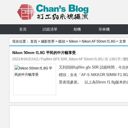
首頁
試鏡清單
相機
菲林機
現在位置：
首頁
>
攝影世界
>
鏡頭
>
Nikon
>
Nikon AF 50mm f1.8G
> 文章
Nikon 50mm f1.8G 平民的中片幅享受
2021年04月24日
⁄
Fujifilm GFX 50R
,
Nikon AF 50mm f1.8G
⁄ 共 1361字 ⁄ 瀏
又到回歸fujifilm gfx 50R 試鏡時間，今次
標頭，全名「AF-S NIKKOR 50MM
景表現參差。 以上為50mm f1.8g版本的光