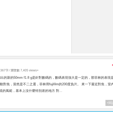
 367字 ⁄ 瀏覽數 7,405 views+
kon 近期出的新的50mm f1.8 g是針對數碼的，數碼表現強大是一定的，那菲林的表現
動自動對焦，當然是不二之選，菲林用fujifilm的200度負片。 來一下最近對焦，室
鏡的風範，基本上沒什麼特別差的地方 對...
+閱