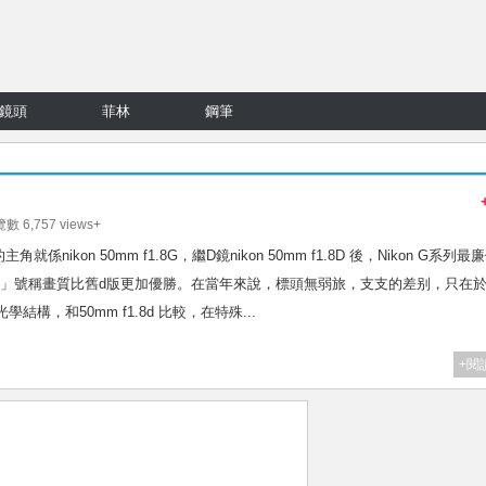
鏡頭
菲林
鋼筆
覽數 6,757 views+
的主角就係nikon 50mm f1.8G，繼D鏡nikon 50mm f1.8D 後，Nikon G系列最
 F1.8G」號稱畫質比舊d版更加優勝。在當年來說，標頭無弱旅，支支的差别，只在
學結構，和50mm f1.8d 比較，在特殊...
+閱