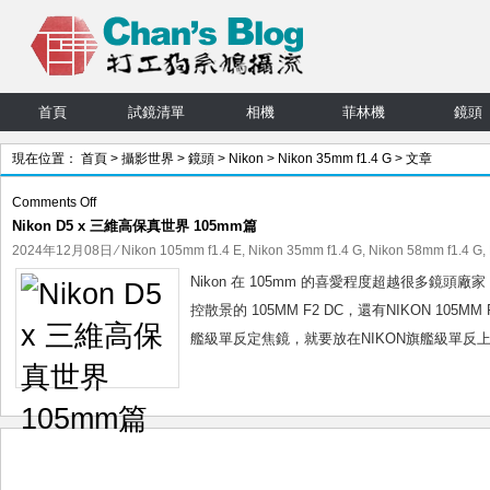
首頁
試鏡清單
相機
菲林機
鏡頭
現在位置：
首頁
>
攝影世界
>
鏡頭
>
Nikon
>
Nikon 35mm f1.4 G
> 文章
on
Comments Off
Nikon D5 x 三維高保真世界 105mm篇
Nikon
D5
2024年12月08日
⁄
Nikon 105mm f1.4 E
,
Nikon 35mm f1.4 G
,
Nikon 58mm f1.4 G
,
x
Nikon 在 105mm 的喜愛程度超越很多鏡頭廠家，由
三
控散景的 105MM F2 DC，還有NIKON 105M
維
艦級單反定焦鏡，就要放在NIKON旗艦級單反上
高
保
真
世
界
105mm