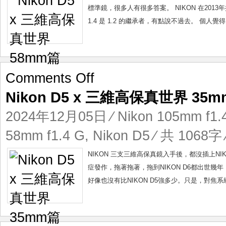
真
標準鏡，很多人有很多答案。 NIKON 在2013年推
世
1.4 是 1.2 的繼承者，有點說不過去。 個人覺得，這
界
58mm
篇
on
Comments Off
Nikon
Nikon D5 x 三維高保真世界 35
D5
x
2024年12月05日
⁄
Nikon 105mm f1.
三
維
58mm f1.4 G
,
Nikon D5
⁄ 共 1068字 
高
保
NIKON 三支三維高保真鏡入手後，都沒插上N
真
症發作，拖著拖著，拖到NIKON D6都出世幾年，
世
好像也沒有比NIKON D5強多少。只是，對焦系統
界
35mm
篇