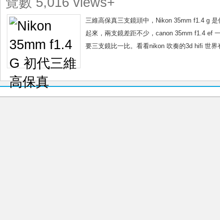
覽數 5,016 views+
代
三
三維高保真三支鏡頭中，Nikon 35mm f1.4 g 是
維
起來，兩支鏡差距不少，canon 35mm f1.4 ef
高
要三支鏡比一比。看看nikon 吹奏的3d hifi 世界有幾hi
保
真