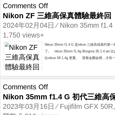
on
Comments Off
Nikon
Nikon ZF 三維高保真體驗最終回
ZF
三
2024年02月04日
⁄
Nikon 35mm f1.4
維
高
1,750 views+
保
真
Nikon 35mm f1.4 G 是nikon 三維高
體
了。 nikon 35mm f1.4g 和sigma 3
驗
比nikon 58 1.4g 更重。 望着金圈金標，才有一種
最
終
回
on
Comments Off
Nikon
Nikon 35mm f1.4 G 初代三維高
35mm
f1.4
2023年03月16日
⁄
Fujifilm GFX 50R
G
初