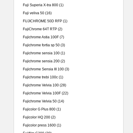
Fuji Superia X-tra 800
(1)
Fuji veliva 50
(16)
FUJICHROME 50D RFP
(1)
FujiChrome 64T RTP
(2)
Fujichrome Astia 100F
(7)
Fujichrome fortia sp 50
(3)
Fujichrome sensia 100
(1)
Fujichrome sensia 200
(2)
Fujichrome Sensia III 100
(3)
Fujichrome trebi 100c
(1)
Fujichrome Velvia 100
(28)
Fujichrome Velvia 100F
(22)
Fujichrome Velvia 50
(14)
Fujicolor G Plus 800
(1)
Fujicolor HQ 200
(2)
Fujicolor press 1600
(1)