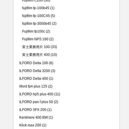
Fujifilm C200
(30)
fujifilm fp-100b45
(1)
fujifilm fp-100C45
(5)
fujifilm fp-3000b45
(2)
Fujifilm fp100c
(2)
Fujifilm NPS 160
(2)
富士業務用片 100
(33)
富士業務用片 400
(10)
ILFORD Delta 100
(6)
ILFORD Delta 3200
(3)
ILFORD Delta 400
(1)
ilford fp4 plus 125
(2)
ILFORD hp5 plus 400
(11)
ILFORD pan f plus 50
(2)
ILFORD SFX 200
(1)
Kentmere 400 BW
(1)
Klick max 200
(1)