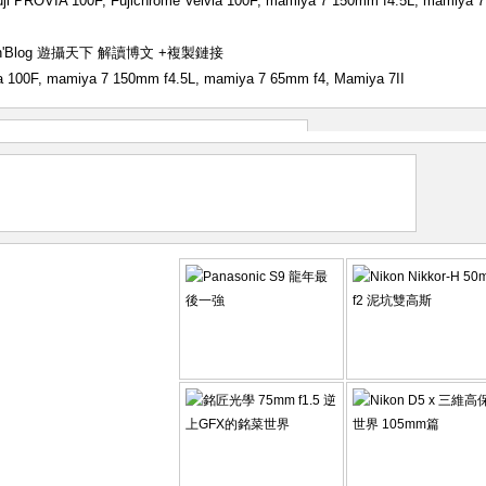
uji PROVIA 100F
,
Fujichrome Velvia 100F
,
mamiya 7 150mm f4.5L
,
mamiya 7
han'Blog 遊攝天下 解讀博文
+複製鏈接
a 100F
,
mamiya 7 150mm f4.5L
,
mamiya 7 65mm f4
,
Mamiya 7II