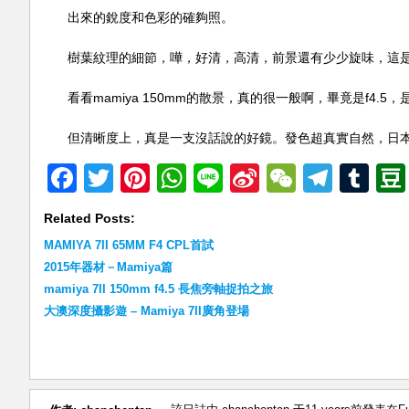
出來的銳度和色彩的確夠照。
樹葉紋理的細節，嘩，好清，高清，前景還有少少旋味，這
看看mamiya 150mm的散景，真的很一般啊，畢竟是f4.5
但清晰度上，真是一支沒話說的好鏡。發色超真實自然，日
Facebook
Twitter
Pinterest
WhatsApp
Line
Sina
WeChat
Teleg
Tu
Weibo
Related Posts:
MAMIYA 7II 65MM F4 CPL首試
2015年器材－Mamiya篇
mamiya 7II 150mm f4.5 長焦旁軸捉拍之旅
大澳深度攝影遊 – Mamiya 7II廣角登場