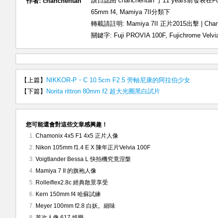
該日誌由 chanchentan 于11 years前發表在
F
作者:
chanchentan
65mm f4
,
Mamiya 7II
分類下
轉載請註明:
Mamiya 7II 正片2015出擊 | C
關鍵字:
Fuji PROVIA 100F
,
Fujichrome Velvi
【上篇】
NIKKOR-P・C 10.5cm F2.5 旁軸尼康的阿拉伯少女
【下篇】
Norita rittron 80mm f2 超大光圈黑白試片
您可能還會對這些文章感興趣！
Chamonix 4x5 F1 4x5 正片人像
Nikon 105mm f1.4 E X 陳年正片Velvia 100F
Voigtlander Bessa L 快拍機究竟涅槃
Mamiya 7 II 的旗袍人像
Rolleiflex2.8c 經典散景享受
Kern 150mm f4 哈蘇試練
Meyer 100mm f2.8 白妖。細味
首次人像 617 娛樂