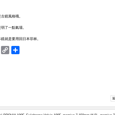
是古鏡風格哦。
，是弱了一點氣場。
本鏡就是要用回日本菲林。
ram
mblr
Douban
Copy
Share
Link