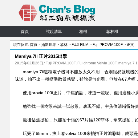
首頁
試鏡清單
相機
菲林機
現在位置:
首頁
>
攝影世界
>
菲林
>
FUJI FILM
>
Fuji PROVIA 100F
> 正文
Mamiya 7II 正片2015出擊
2015年02月26日
⁄
Fuji PROVIA 100F
,
Fujichrome Velvia 100F
,
mamiya 7 1
mamiya 7ii這種電子機可不能放太久不用，否則很易就壞
味道，拍不出一種標準散景感覺，雖說是f4光圈，但放在67片幅
使用provia 100f正片，中焦的話，味道一流呢。但用
勉強找一個樹景來試一試散景。表現不錯。中焦位清晰得好爽啊。
最後估焦捉拍....只能拍十張的67片幅120菲林，拿來捉拍
玩完了65mm，換上卷velvia 100f來拍拍正片濃彩味，鏡頭是用ma