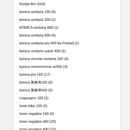
Kodak film
(543)
konica centuria 100
(6)
konica centuria 200
(2)
KONICA centuria 400
(1)
konica centuria 800
(5)
konica centuria pro 400 for Portrait
(2)
konica centuria super 400
(2)
konica chrome centuria 200
(4)
konica monochrome vx400
(3)
konica pro 160
(17)
konica 業務用100
(6)
konica 業務用400
(3)
Legacypro 100
(2)
lomo b&w 100
(2)
lomo negative 100
(6)
lomo negative 400
(20)
lomo negative 800
(10)