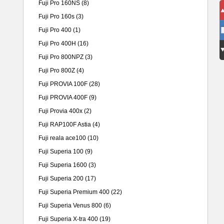
Fuji Pro 160NS
(8)
Fuji Pro 160s
(3)
Fuji Pro 400
(1)
Fuji Pro 400H
(16)
Fuji Pro 800NPZ
(3)
Fuji Pro 800Z
(4)
Fuji PROVIA 100F
(28)
Fuji PROVIA 400F
(9)
Fuji Provia 400x
(2)
Fuji RAP100F Astia
(4)
Fuji reala ace100
(10)
Fuji Superia 100
(9)
Fuji Superia 1600
(3)
Fuji Superia 200
(17)
Fuji Superia Premium 400
(22)
Fuji Superia Venus 800
(6)
Fuji Superia X-tra 400
(19)