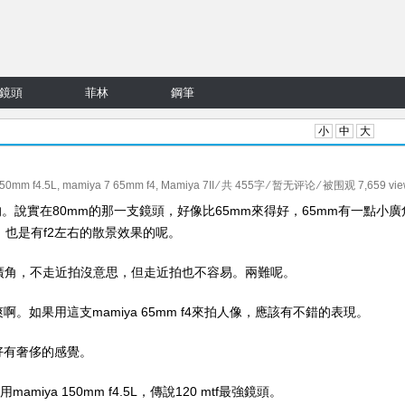
鏡頭
菲林
鋼筆
小
中
大
50mm f4.5L
,
mamiya 7 65mm f4
,
Mamiya 7II
⁄ 共 455字
⁄
暂无评论
⁄ 被围观 7,659 vi
機的。說實在80mm的那一支鏡頭，好像比65mm來得好，65mm有一點小廣
，也是有f2左右的散景效果的呢。
這種小廣角，不走近拍沒意思，但走近拍也不容易。兩難呢。
如果用這支mamiya 65mm f4來拍人像，應該有不錯的表現。
，好有奢侈的感覺。
miya 150mm f4.5L，傳說120 mtf最強鏡頭。