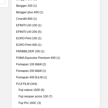
Bergger 200
(1)
Bergger plus 400
(1)
Cinestill 800
(1)
EFINITI UXI 100
(1)
EFINITI UXI 200
(5)
EURO Print 100
(1)
EURO Print 400
(1)
FARBBILDER 200
(1)
FOMA Equicolor Premium 400
(1)
Fomapan 100 B&W
(2)
Fomapan 200 B&W
(1)
Fomapan 400 B＆W
(1)
FUJI FILM
(344)
Fuji natura 1600
(6)
Fuji neopan acros 100
(7)
Fuji Pro 160C
(3)