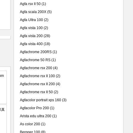
Agfa rsx II 50
(1)
Agfa scala 200X
(5)
Agfa Ultra 100
(2)
Agfa vista 100
(2)
Agfa vista 200
(28)
Agfa vista 400
(18)
Agfachrome 200RS
(1)
Agfachrome 50 RS
(1)
Agfachrome rsx 200
(4)
Agfachrome rsx II 100
(2)
Agfachrome rsx II 200
(4)
Agfachrome rsx II 50
(2)
Agfacolor portrait xps 160
(3)
Agfacolor Pro 200
(1)
Arista edu ultra 200
(1)
As color 200
(1)
Bergger 100
(8)