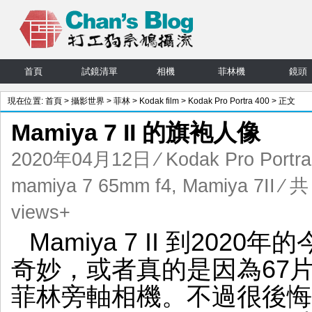
首頁
試鏡清單
相機
菲林機
鏡頭
現在位置:
首頁
>
攝影世界
>
菲林
>
Kodak film
>
Kodak Pro Portra 400
> 正文
Mamiya 7 II 的旗袍人像
2020年04月12日
⁄
Kodak Pro Portra
mamiya 7 65mm f4
,
Mamiya 7II
⁄ 共
views+
Mamiya 7 II 到20
奇妙，或者真的是因為67
菲林旁軸相機。不過很後悔