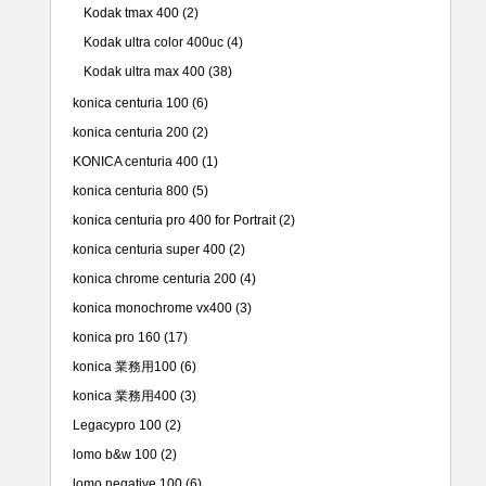
Kodak tmax 400
(2)
Kodak ultra color 400uc
(4)
Kodak ultra max 400
(38)
konica centuria 100
(6)
konica centuria 200
(2)
KONICA centuria 400
(1)
konica centuria 800
(5)
konica centuria pro 400 for Portrait
(2)
konica centuria super 400
(2)
konica chrome centuria 200
(4)
konica monochrome vx400
(3)
konica pro 160
(17)
konica 業務用100
(6)
konica 業務用400
(3)
Legacypro 100
(2)
lomo b&w 100
(2)
lomo negative 100
(6)