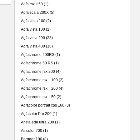
Agfa rsx II 50
(1)
Agfa scala 200X
(5)
Agfa Ultra 100
(2)
Agfa vista 100
(2)
Agfa vista 200
(28)
Agfa vista 400
(18)
Agfachrome 200RS
(1)
Agfachrome 50 RS
(1)
Agfachrome rsx 200
(4)
Agfachrome rsx II 100
(2)
Agfachrome rsx II 200
(4)
Agfachrome rsx II 50
(2)
Agfacolor portrait xps 160
(3)
Agfacolor Pro 200
(1)
Arista edu ultra 200
(1)
As color 200
(1)
Bergger 100
(8)