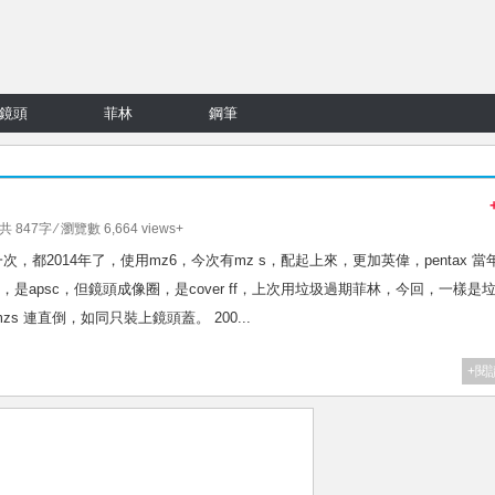
鏡頭
菲林
鋼筆
 共 847字 ⁄ 瀏覽數 6,664 views+
之前試了一次，都2014年了，使用mz6，今次有mz s，配起上來，更加英偉，pentax 當
是apsc，但鏡頭成像圈，是cover ff，上次用垃圾過期菲林，今回，一樣是
x mzs 連直倒，如同只裝上鏡頭蓋。 200...
+閱