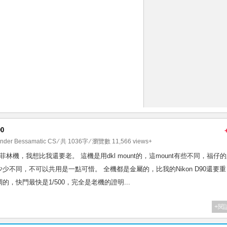
00
ander Bessamatic CS
⁄ 共 1036字 ⁄ 瀏覽數 11,566 views+
 是福仔的經典菲林機，我想比我還要老。 這機是用dkl mount的，這mount有些不同，福仔
不同，不可以共用是一點可惜。 全機都是金屬的，比我的Nikon D90還要
，快門最快是1/500，完全是老機的證明...
+閱