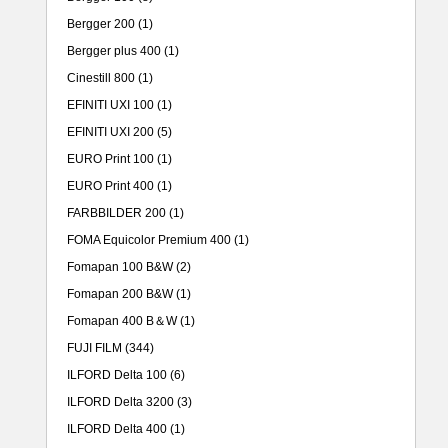
Bergger 200
(1)
Bergger plus 400
(1)
Cinestill 800
(1)
EFINITI UXI 100
(1)
EFINITI UXI 200
(5)
EURO Print 100
(1)
EURO Print 400
(1)
FARBBILDER 200
(1)
FOMA Equicolor Premium 400
(1)
Fomapan 100 B&W
(2)
Fomapan 200 B&W
(1)
Fomapan 400 B＆W
(1)
FUJI FILM
(344)
ILFORD Delta 100
(6)
ILFORD Delta 3200
(3)
ILFORD Delta 400
(1)