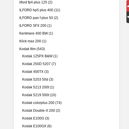
ilford fp4 plus 125
(2)
ILFORD hp5 plus 400
(11)
ILFORD pan f plus 50
(2)
ILFORD SFX 200
(1)
Kentmere 400 BW
(1)
Klick max 200
(1)
Kodak film
(543)
Kodak 125PX B&W
(1)
Kodak 250D 5207
(7)
Kodak 400TX
(3)
Kodak 5203 50d
(3)
Kodak 5213 200t
(1)
Kodak 5219 500t
(10)
Kodak colorplus 200
(74)
Kodak Double-X 200
(2)
Kodak E100G
(3)
Kodak E100GX
(6)