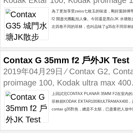
Kodak Ektar 100
,
Kodak proimage 
為了更加享受zeiss七枚玉的味道，剛好葉師傅帶團去城門
f2 開盡光圈亂拍人像。今回還是黑白JK 水塘
左四卷不同的菲林，也叫品味了g35在不同菲林的
Contax G 35mm f2 戶外JK Test
2019年04月29日
⁄
Contax G2
,
Cont
proimage 100
,
Kodak ultra max 400
上回試完CONTAX PLANAR 35MM F2
菲林就KODAK EKTAR100和ULTRAMA
contax g35對焦，總是不太順，已盡量把人