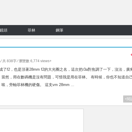
鏡頭
菲林
鋼筆
⁄ 共 838字 ⁄ 瀏覽數 6,774 views+
了f2，也是頂著28mm f2的大光圈之名，這次把r3a對焦調了一下，沒法，廣
。當然，用在數碼機是沒有問題，可惜我是用在菲林。 有時候，你也不知道自
旁軸菲林機的硬傷。 這支vm 28mm ...
+閱