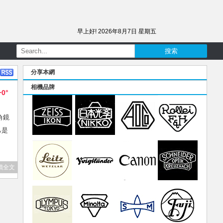
早上好!
2026年8月7日 星期五
分享本網
相機品牌
+0°
角鏡
己是
讀全文