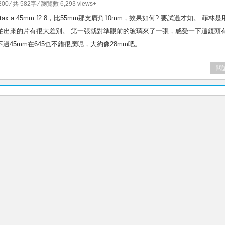
200
⁄ 共 582字 ⁄ 瀏覽數 6,293 views+
tax a 45mm f2.8，比55mm那支廣角10mm，效果如何? 要試過才知。 菲林是
果和上次用rz67拍出來的片有很大差別。 第一張就對準眼前的玻璃來了一張，感受一下這鏡頭
45mm在645也不錯很廣呢，大約像28mm吧。 ...
+閱