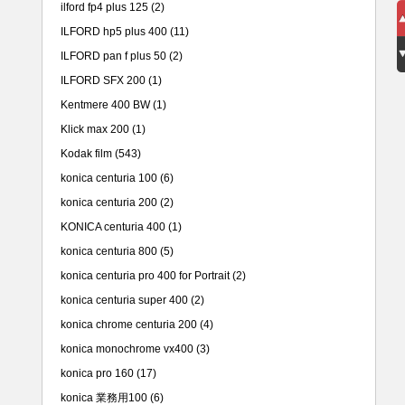
ilford fp4 plus 125
(2)
ILFORD hp5 plus 400
(11)
ILFORD pan f plus 50
(2)
ILFORD SFX 200
(1)
Kentmere 400 BW
(1)
Klick max 200
(1)
Kodak film
(543)
konica centuria 100
(6)
konica centuria 200
(2)
KONICA centuria 400
(1)
konica centuria 800
(5)
konica centuria pro 400 for Portrait
(2)
konica centuria super 400
(2)
konica chrome centuria 200
(4)
konica monochrome vx400
(3)
konica pro 160
(17)
konica 業務用100
(6)