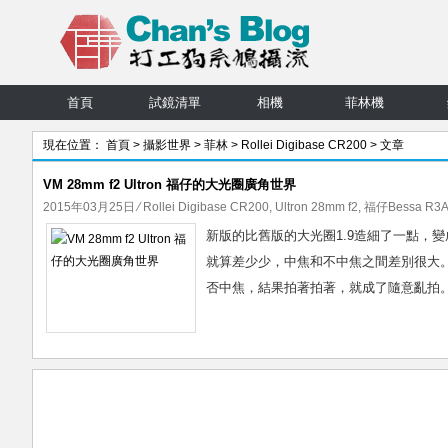
首頁
試鏡清單
相機
菲林機
現在位置：
首頁
>
攝影世界
>
菲林
>
Rollei Digibase CR200
> 文章
VM 28mm f2 Ultron 福仔的大光圈廣角世界
2015年03月25日
⁄
Rollei Digibase CR200
,
Ultron 28mm f2
,
福仔Bessa R3A
新版的比舊版的大光圈1.9造細了一點，變成
就算差少少，中焦和不中焦之間差別很大
否中焦，結果拍著拍著，就成了隨意亂拍。唉，