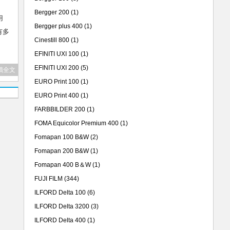
Bergger 200
(1)
用
Bergger plus 400
(1)
有多
Cinestill 800
(1)
EFINITI UXI 100
(1)
EFINITI UXI 200
(5)
讀全文
EURO Print 100
(1)
EURO Print 400
(1)
FARBBILDER 200
(1)
FOMA Equicolor Premium 400
(1)
Fomapan 100 B&W
(2)
Fomapan 200 B&W
(1)
Fomapan 400 B＆W
(1)
FUJI FILM
(344)
ILFORD Delta 100
(6)
ILFORD Delta 3200
(3)
ILFORD Delta 400
(1)