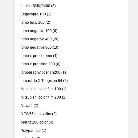
konica 業務用400
(3)
Legacypro 100
(2)
lomo b&w 100
(2)
lomo negative 100
(6)
lomo negative 400
(20)
lomo negative 800
(10)
lomo x-pro chrome
(4)
lomo x-pro slide 200
(6)
lomography tiger cn200
(1)
lomoslide X Tungsten 64
(2)
Mitsubishi color film 100
(1)
Mitsubishi color film 200
(2)
New55
(2)
NEW55 instax film
(2)
perutz 200 color
(4)
Polypan f50
(1)