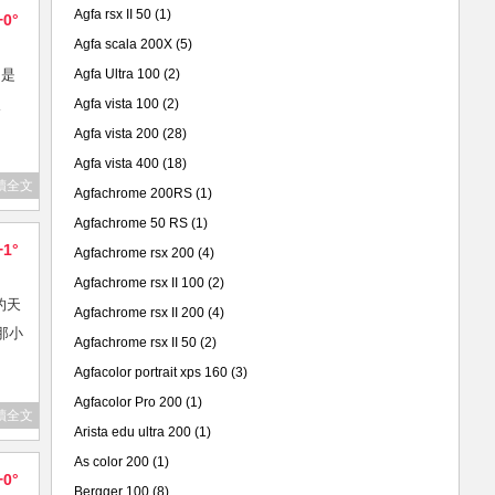
Agfa rsx II 50
(1)
+0°
Agfa scala 200X
(5)
，是
Agfa Ultra 100
(2)
較
Agfa vista 100
(2)
Agfa vista 200
(28)
Agfa vista 400
(18)
讀全文
Agfachrome 200RS
(1)
Agfachrome 50 RS
(1)
+1°
Agfachrome rsx 200
(4)
Agfachrome rsx II 100
(2)
的天
Agfachrome rsx II 200
(4)
那小
Agfachrome rsx II 50
(2)
Agfacolor portrait xps 160
(3)
Agfacolor Pro 200
(1)
讀全文
Arista edu ultra 200
(1)
As color 200
(1)
+0°
Bergger 100
(8)