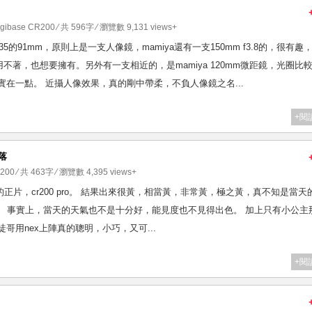
Digibase CR200
⁄ 共 596字 ⁄ 瀏覽數 9,131 views+
距上等於135的91mm，原則上是一支人像鏡，mamiya還有一支150mm f3.8的，很有趣
著，也想要擁有。另外有一支相近的，是mamiya 120mm微距鏡，光圈比
實在一點。 近攝人像效果，真的剛中帶柔，不負人像鏡之名...
+閱
日落
R200
⁄ 共 463字 ⁄ 瀏覽數 4,395 views+
出的正片，cr200 pro。 結果出來很黃，相當黃，非常黃，極之黃，真不知是當天
日光。 事實上，當天的天氣也不是十分好，能見度也不見得出色。 加上只有小公主
哥用nex上陣真的聰明，小巧，又可...
+閱