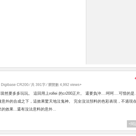
i Digibase CR200
⁄ 共 391字 ⁄ 瀏覽數 4,992 views+
那當然要多多玩玩。 這回用上rollei 的cr200正片。 還要負沖....呵呵....可惜的是..
.精彩。 多種意外的合成之下，這效果驚天地泣鬼神。 完全沒法預料的色彩表現，不過現
效果...還有沒法意料的意外...
+閱