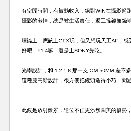
有空閒時間，有被動收入，絕對WIN在攝影起
攝影的激情，總是被生活責任，返工搵錢無錢地
理論上，應該上GFX玩，但又想玩天工AF，感受 
好吧，F1.4嘛，還是上SONY先吃。
光學設計，和 1.2 1.8 那一支 OM 50MM 差不
這種雙高斯設計，很方便把鏡頭造得小巧，問
此鏡是放射散景，邊位不佳更添氛圍美的優勢