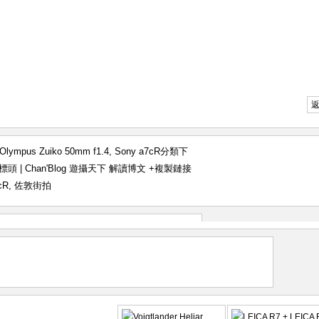
Olympus Zuiko 50mm f1.4
,
Sony a7cR
分類下
憐的標頭 | Chan'Blog 遊攝天下 解讀博文
+複製鏈接
cR
,
佐敦街拍