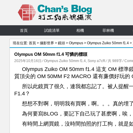
首頁
試鏡清單
相機
菲林機
現在位置:
首頁
>
攝影世界
>
鏡頭
>
Olympus
>
Olympus Zuiko 50mm f1.4
>
Olympus OM 50mm f1.4 可憐的標頭
2025年10月16日
⁄
Olympus Zuiko 50mm f1.4
,
Sony a7cR
⁄ 共 989字
⁄
Comm
Olympus Zuiko OM 50mm f1.4 這支 OM
質頂尖的 OM 50MM F2 MACRO 還有廉價好玩的 OM
所以此鏡買了很久，連我都忘記了。被人提醒一下，
F1.4？
想想不對啊，明明我有買啊，啊。。。真的埋
為何要寫BLOG，要記下自己玩了甚麽啊，唉
有時間上網買鏡，沒時間拍照的打工狗，就是