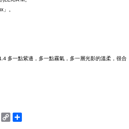
lux」。
M F1.4 多一點紫邊，多一點霧氣，多一層光影的溫柔，很合
ram
mblr
Douban
Copy
Share
Link