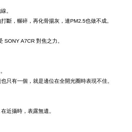
跑線。
打斷，輾碎，再化骨揚灰，連PM2.5也做不成。
SONY A7CR 對焦之力。
多。
題也只有一個，就是邊位在全開光圈時表現不佳。
，在近攝時，表露無遺。