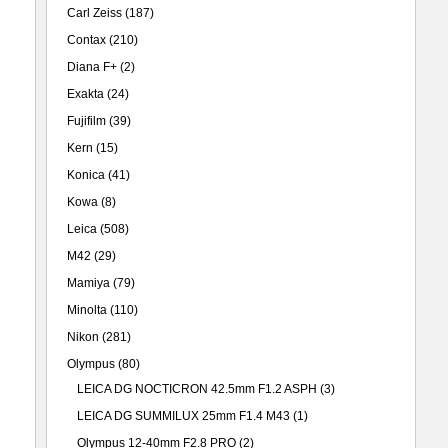
Carl Zeiss
(187)
Contax
(210)
Diana F+
(2)
Exakta
(24)
Fujifilm
(39)
Kern
(15)
Konica
(41)
Kowa
(8)
Leica
(508)
M42
(29)
Mamiya
(79)
Minolta
(110)
Nikon
(281)
Olympus
(80)
LEICA DG NOCTICRON 42.5mm F1.2 ASPH
(3)
，
LEICA DG SUMMILUX 25mm F1.4 M43
(1)
Olympus 12-40mm F2.8 PRO
(2)