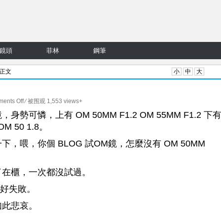
鏡頭
菲林
鋼筆
 正文
小
中
大
on
ents Off
⁄ 被围观 1,553 views+
Olympus
 標準鏡，身勢可憐，上有 OM 50MM F1.2 OM 55MM F1.2 下
OM
 50 1.8。
50mm
喂，你個 BLOG 試OM鏡，怎麼沒有 OM 50MM
f1.4
可
憐
了在櫃，一次都沒試過。
的
，好失敗。
標
頭
如此悲哀。