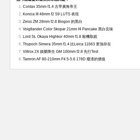
Contax 35mm f1.4 古早廣角帝王
Konica III 48mm f2 S9 LUTS 表現
Zeiss ZM 28mm f2.8 Biogon 的黑白
Voigtlander Color Skopar 21mm f4 Pancake 黑白玄味
Lord SL Okaya Highkor 40mm f1.8 殺機取鏡
Thypoch Simera 35mm f1.4 比Leica 11663 更強存在
Viltrox 2X 娛樂降生 GM 100mm f2.8 先行Test
Tamron AF 80-210mm F4.5-5.6 178D 廢渣的價值