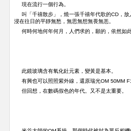
現在流行一個行為。
叫「千禧散步」，燒一張千禧年代歌的CD，放入
浸在往日的平靜無愁，無思無想無畏無恙。
何時何地何年何月，人們求的，願的，依然如
此鏡玻璃含有氧化釷元素，變黃是基本。
有興也可以照照紫外線，還原瑞光OM 50MM F1
但回想，在數碼假色的年代。又不是太重要。
米谷大師的OM系統，那個時代被封為單反相機的L