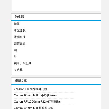
詩生活
隨筆
筆記隨想
電腦科技
藝術設計
詞
詩
鋼筆。筆記具
文房具
最新文章
ZNONZ II 終極神級針孔鏡
Contax 60mm f2.8 c 小巧的Zeiss
Canon RF 1200mm F22 輕巧狙擊炮
Contax 45mm f2.8 鷹眼的佳能