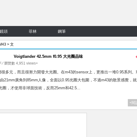
鏡頭
菲林
鋼筆
 M43
> 文
Voigtlander 42.5mm f0.95 大光圈品味
字 ⁄ 瀏覽數 4,951 views+
都很多元，而且很努力開發大光圈。在m43的sensor上，更推出一堆0.95系列。
5mm，由21mm廣角到85mm人像，全面以0.95光圈大包圍，不過m43的散景感覺，
圈，才使用非球面技術，反而25mm和42.5...
+閱