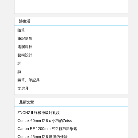
詩生活
隨筆
筆記隨想
電腦科技
藝術設計
詞
詩
鋼筆。筆記具
文房具
最新文章
ZNONZ II 終極神級針孔鏡
Contax 60mm f2.8 c 小巧的Zeiss
Canon RF 1200mm F22 輕巧狙擊炮
Contax 45mm f2.8 鷹眼的佳能