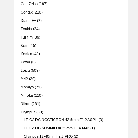
Carl Zeiss
(187)
Contax
(210)
Diana F+
(2)
Exakta
(24)
Fujifilm
(39)
Kern
(15)
Konica
(41)
Kowa
(8)
Leica
(508)
M42
(29)
Mamiya
(79)
Minolta
(110)
Nikon
(281)
Olympus
(80)
LEICA DG NOCTICRON 42.5mm F1.2 ASPH
(3)
LEICA DG SUMMILUX 25mm F1.4 M43
(1)
Olympus 12-40mm F2.8 PRO
(2)