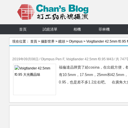
首頁
試鏡清單
相機
菲林機
現在位置：
首頁
>
攝影世界
>
鏡頭
>
Olympus
>
Voigtlander 42.5mm f0.95
章
2019年09月08日
⁄
Olympus Pen F
,
Voigtlander 42.5mm f0.95 M43
⁄ 共 747
福倫達品牌賣了給cosina，在出鏡方便，
有10.5mm，17.5mm，25mm和42.
0.95，也是差不多1.2左右吧。 在廣角大光