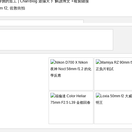
 不配身價的造工 | Chan'Blog 遊攝天下 解讀博文
+複製鏈接
m f2
,
佐敦街拍