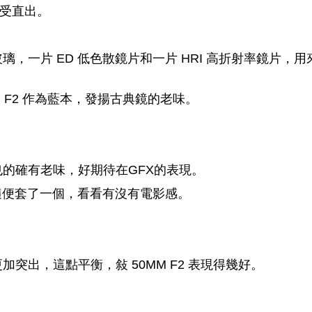
，享受直出。
，一片 ED 低色散鏡片和一片 HRI 高折射率鏡片，用
 50mm F2 作為藍本，發揚古典鏡的老味。
的確有老味，好期待在GFX的表現。
G。隨便套了一個，看看有沒有電影感。
突出，這點平衡，敍 50MM F2 表現得幾好。