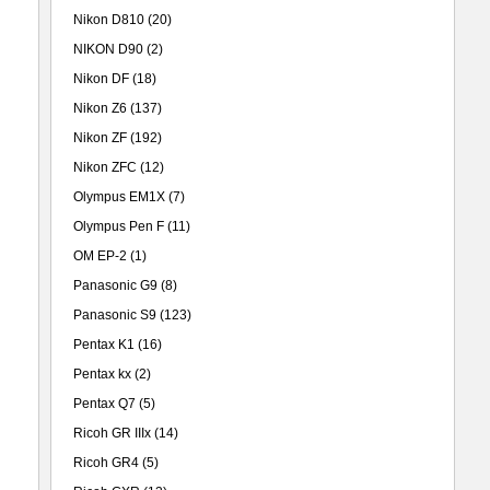
Nikon D810
(20)
NIKON D90
(2)
Nikon DF
(18)
Nikon Z6
(137)
Nikon ZF
(192)
Nikon ZFC
(12)
Olympus EM1X
(7)
Olympus Pen F
(11)
OM EP-2
(1)
Panasonic G9
(8)
Panasonic S9
(123)
Pentax K1
(16)
Pentax kx
(2)
Pentax Q7
(5)
Ricoh GR IIIx
(14)
Ricoh GR4
(5)