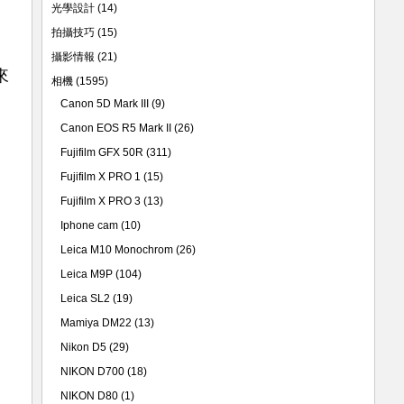
光學設計
(14)
拍攝技巧
(15)
攝影情報
(21)
來
相機
(1595)
Canon 5D Mark III
(9)
Canon EOS R5 Mark II
(26)
Fujifilm GFX 50R
(311)
Fujifilm X PRO 1
(15)
Fujifilm X PRO 3
(13)
Iphone cam
(10)
Leica M10 Monochrom
(26)
Leica M9P
(104)
Leica SL2
(19)
Mamiya DM22
(13)
Nikon D5
(29)
NIKON D700
(18)
NIKON D80
(1)