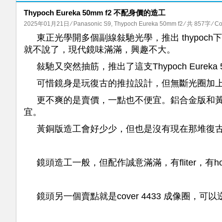
Thypoch Eureka 50mm f2 不配身價的造工
2025年01月21日
⁄
Panasonic S9
,
Thypoch Eureka 50mm f2
⁄ 共 857字
⁄
Co
東正光學開多個副線敍馳光學，推出 thypoch下的m mo
就不說了，現代鏡味滿滿，興趣不大。
敍馳又突然抽筋，推出了這支Thypoch Eurek
可惜鏡身是玩復古的推拉設計，但無斷光圈加
更不爽的是賣價，一點也不便宜。鋁合金版和黃銅版的
宜。
黃銅版造工會好少少，但也是沒有現在那堆復古致敬的
鏡頭造工一般，但配作誠意滿滿，有fliter，有
鏡頭另一個賣點就是cover 4433 成像圈，可