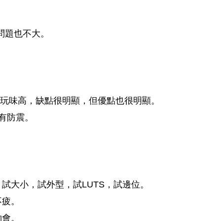
。
問題也不大。
機能玩味高，缺點很明顯，但優點也很明顯。
有防震。
試大小，試外型，試LUTS，試邊位。
不疲。
約會。