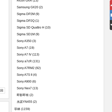
Ricoh GXR
(13)
Samsung GX20
(2)
Sigma DP2M
(9)
Sigma DP2Q
(1)
Sigma SD Quattro H
(10)
Sigma SD1M
(9)
Sony A350
(3)
Sony A7
(19)
Sony A7 IV
(113)
Sony a7cR
(131)
Sony A7RM2
(92)
Sony A7S II
(4)
Sony A900
(6)
Sony Nex7
(13)
返回
即影即有
(2)
永諾YN455
(2)
菲林
(1159)