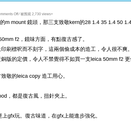
on
mments Off
⁄ 被围观 2,730 views+
Thypoch
unt 鏡頭，那三支致敬kern的28 1.4 35 1.4 50 1.
Eureka
50mm
a 50mm f2，鏡味方面，有點復古感了。
f2
不
上印刷標呎而不刻字，這兩個偷成本的造工，令人很不爽
配
定價，令人不禁覺得不如買一支leica 50mm f2 更
身
價
的
leica copy 造工用心。
造
工
hood，都是復古風，扭針夾上。
以逆上gfx玩。復古味道，在gfx上能進步強化。