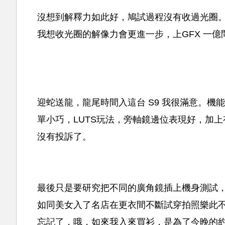
沒想到解釋力如此好，鳩試過程沒有收過光圈
我想收光圈的解像力會更進一步，上GFX 一億
迎蛇送龍，龍尾時間入這台 S9 我很滿意。
單小巧，LUTS玩法，旁軸鏡邊位表現好，加上
沒有投訴了。
最後只是要研究把不同的廣角鏡插上機身測試，
如同美女入了名店在更衣間不斷試穿拍照樂此
忘記了，哦，如來我入來買衫，是為了今晚的