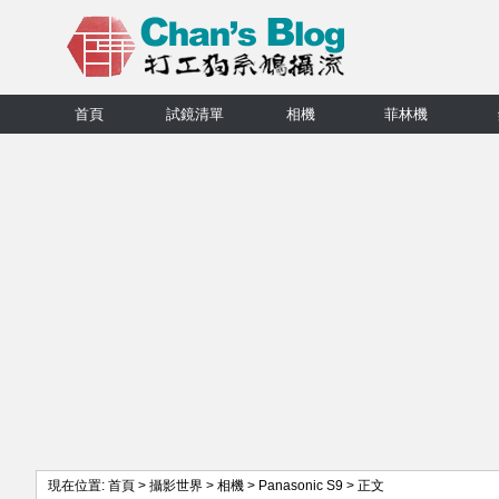
首頁
試鏡清單
相機
菲林機
現在位置:
首頁
>
攝影世界
>
相機
>
Panasonic S9
> 正文