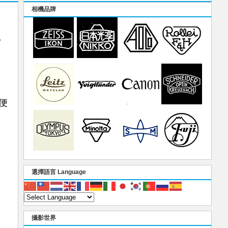
相機品牌
4
。
便
選擇語言 Language
攝影世界