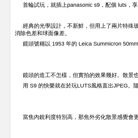
首輪試玩，就插上panasonic s9，配個 luts
經典的光學設計，不新鮮，但用上了兩片特殊玻璃
消除色差和球面像差。
鏡頭號稱以 1953 年的 Leica Summicron
鏡頭的造工不怎樣，但實拍的效果幾好。散景也
用 S9 的快樂就在於玩LUTS風格直出JPE
當焦內銳利度特別高，那焦外劣化散景感覺會更加