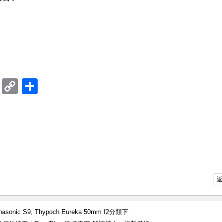
。
ram
mblr
Douban
Copy
Share
Link
nasonic S9
,
Thypoch Eureka 50mm f2
分類下