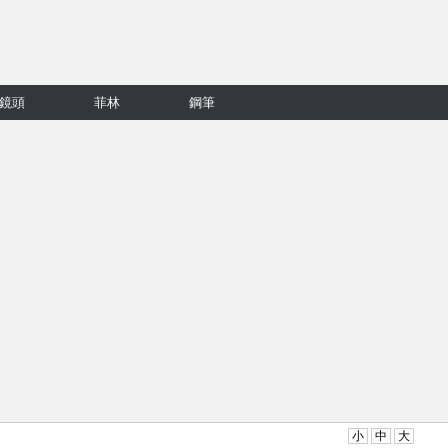
鏡頭
菲林
鋼筆
小
中
大