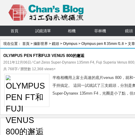
首頁
試鏡清單
相機
菲林機
鏡頭
現在位置：
首頁
>
攝影世界
>
鏡頭
>
Olympus
>
Olympus pen ft 35mm f1.8
> 文章
OLYMPUS PEN FT和FUJI VENUS 800的邂逅
2011年12月06日
⁄
Carl Zeiss Super-Dynarex 135mm F4
,
Fuji Superia Venus 800
共 768字 ⁄ 瀏覽數 12,368 views+
半格相機用上富士高速的底片venus 800，
手持搞定。 這回一試就試了三支鏡頭，分別是奧林巴斯自己
Super-Dynarex 135mm F4，光圈是小了點