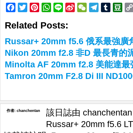
Facebook
Twitter
Pinterest
WhatsApp
Line
Sina
WeChat
Telegr
Tumb
D
Weibo
Related Posts:
Russar+ 20mm f5.6 俄系最強
Nikon 20mm f2.8 非D 最長青
Minolta AF 20mm f2.8 美
Tamron 20mm F2.8 Di III ND1
該日誌由 chanchenta
作者:
chanchentan
Russar+ 20mm f5.6 L