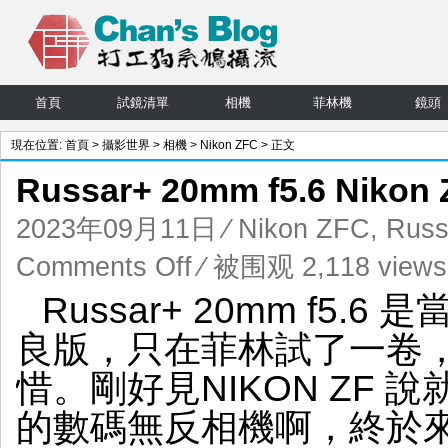
首頁
試鏡清單
相機
菲林機
鏡頭
現在位置:
首頁
>
攝影世界
>
相機
>
Nikon ZFC
> 正文
Russar+ 20mm f5.6 Nik
2023年09月11日
⁄
Nikon ZFC
,
Russ
on
Comments Off
⁄ 被围观 2,118 views
Russar+
Russar+ 20mm f5.6 
20mm
f5.6
良版，只在菲林試了一卷
Nikon
ZFC
惜。剛好見NIKON ZF 
的
LOMO
的數碼無反相機啊，終於
世