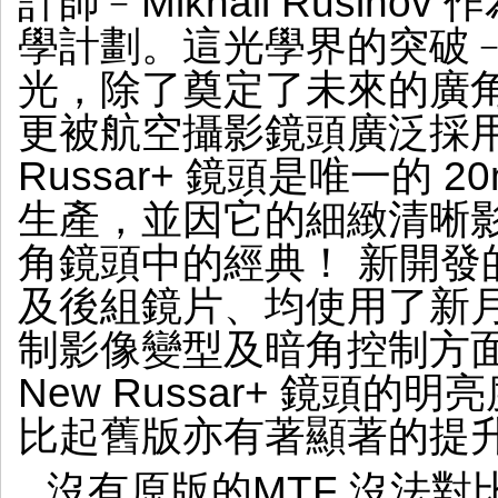
計師﹣Mikhail Rusin
學計劃。這光學界的突破
光，除了奠定了未來的廣
更被航空攝影鏡頭廣泛採用
Russar+ 鏡頭是唯一的
生產，並因它的細緻清晰
角鏡頭中的經典！ 新開發的 N
及後組鏡片、均使用了新
制影像變型及暗角控制方
New Russar+ 鏡頭
比起舊版亦有著顯著的提
沒有原版的MTF 沒法