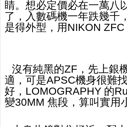
睛。想必定價必在一萬八
界
了，入數碼機一年跌幾千
是得外型，用NIKON ZF
沒有純黑的ZF，先上銀
適，可是APSC機身很難
好，LOMOGRAPHY 的Russa
變30MM 焦段，算叫實用