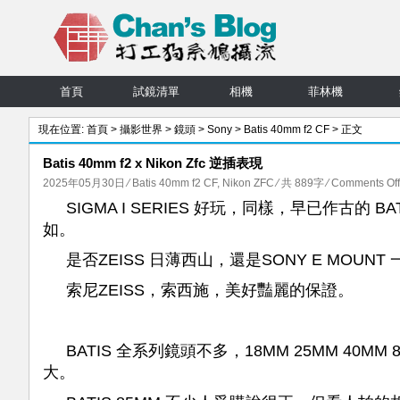
首頁
試鏡清單
相機
菲林機
現在位置:
首頁
>
攝影世界
>
鏡頭
>
Sony
>
Batis 40mm f2 CF
> 正文
Batis 40mm f2 x Nikon Zfc 逆插表現
2025年05月30日
⁄
Batis 40mm f2 CF
,
Nikon ZFC
⁄ 共 889字
⁄
Comments Off
SIGMA I SERIES 好玩，同樣，早已作古
如。
是否ZEISS 日薄西山，還是SONY E MOU
索尼ZEISS，索西施，美好豔麗的保證。
BATIS 全系列鏡頭不多，18MM 25MM 40MM 
大。