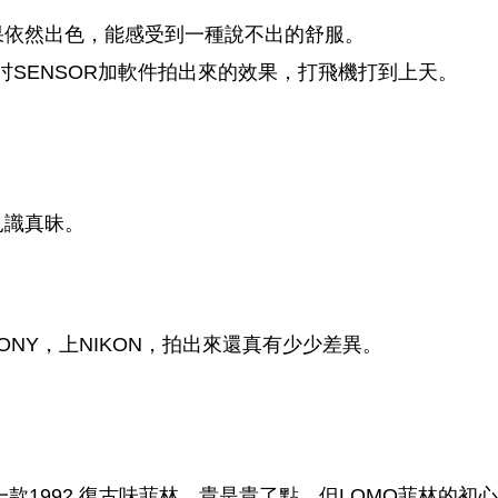
果依然出色，能感受到一種說不出的舒服。
為那一吋SENSOR加軟件拍出來的效果，打飛機打到上天。
見識真昧。
SONY，上NIKON，拍出來還真有少少差異。
款1992 復古味菲林，貴是貴了點，但LOMO菲林的初