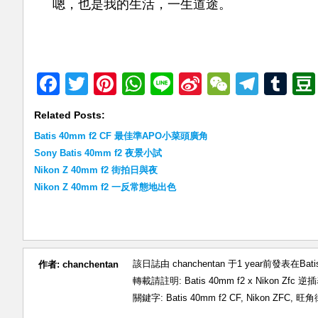
嗯，也是我的生活，一生道途。
Facebook
Twitter
Pinterest
WhatsApp
Line
Sina
WeChat
Teleg
Tu
Weibo
Related Posts:
Batis 40mm f2 CF 最佳準APO小菜頭廣角
Sony Batis 40mm f2 夜景小試
Nikon Z 40mm f2 街拍日與夜
Nikon Z 40mm f2 一反常態地出色
該日誌由 chanchentan 于1 year前發表在
Bat
作者:
chanchentan
轉載請註明:
Batis 40mm f2 x Nikon Zf
關鍵字:
Batis 40mm f2 CF
,
Nikon ZFC
,
旺角