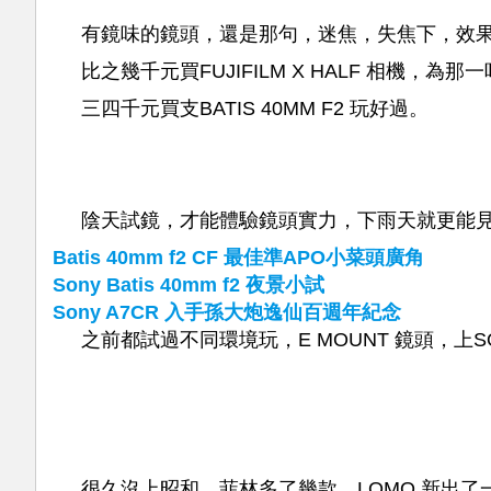
有鏡味的鏡頭，還是那句，迷焦，失焦下，效
比之幾千元買FUJIFILM X HALF 相機，
三四千元買支BATIS 40MM F2 玩好過。
陰天試鏡，才能體驗鏡頭實力，下雨天就更能
Batis 40mm f2 CF 最佳準APO小菜頭廣角
Sony Batis 40mm f2 夜景小試
Sony A7CR 入手孫大炮逸仙百週年紀念
之前都試過不同環境玩，E MOUNT 鏡頭，上
很久沒上昭和，菲林多了幾款，LOMO 新出了一