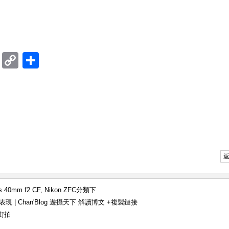
ram
mblr
Douban
Copy
Share
Link
is 40mm f2 CF
,
Nikon ZFC
分類下
c 逆插表現 | Chan'Blog 遊攝天下 解讀博文
+複製鏈接
街拍