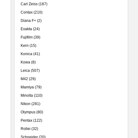
Carl Zeiss
(187)
Contax
(210)
Diana F+
(2)
Exakta
(24)
Fujifilm
(39)
Kern
(15)
Konica
(41)
Kowa
(8)
Leica
(507)
M42
(29)
Mamiya
(79)
Minolta
(110)
Nikon
(281)
Olympus
(80)
Pentax
(122)
Rollei
(32)
心，
Schneider
(20)