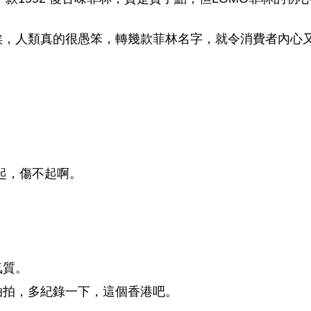
唉，人類真的很愚笨，轉幾款菲林名字，就令消費者內心
不起，傷不起啊。
氣質。
拍拍，多紀錄一下，這個香港吧。