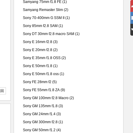
Samyang 75mm f1.8 FE
(1)
Samyang Remaster Slim
(2)
Sony 70-400mm G SSM II
(1)
Sony 85mm f2.8 SAM
(1)
Sony DT 30mm f2.8 macro SAM
(1)
Sony E 16mm f2.8
(3)
Sony E 20mm f2.8
(2)
Sony E 35mm f1.8 OSS
(2)
Sony E 50mm f1.8
(1)
Sony E 50mm f1.8 oss
(1)
Sony FE 28mm f2
(5)
Sony FE 55mm f1.8 ZA
(9)
返回
Sony GM 100mm f2.8 Macro
(2)
Sony GM 135mm f1.8
(3)
Sony GM 24mm f1.4
(3)
Sony GM 300mm f2.8
(1)
Sony GM 50mm f1.2
(4)