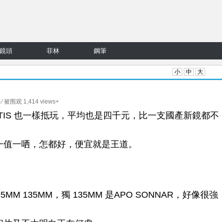
鏡頭
菲林
鋼筆
小
中
大
on
⁄ 被围观 1,414 views+
Batis
的 BATIS 也一樣抵玩，平均也是四千元，比一支國產新鏡都不
40mm
f2
NT 一值一哂，怎都好，便宜就是王道。
x
Nikon
Zfc
逆
插
85MM 135MM，獨 135MM 是APO SONNAR，好像很強
表
現