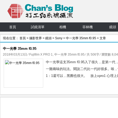
首頁
試鏡清單
相機
菲林機
鏡頭
現在位置：
首頁
>
攝影世界
>
鏡頭
>
Sony
>
中一光學 35mm f0.95
> 文章
中一光學 35mm f0.95
2018年03月13日
⁄
Fujifilm X PRO 1
,
中一光學 35mm f0.95
⁄ 共 506字 ⁄ 瀏覽數 8,04
中一光學這支35mm f0.95入了很久，是第一代，那
一雞兩味的玩法。聞說二代比一代好很多。唉，懶得
1：1還可以，黑圈也很大。 放上xpro1 心理上最少覺