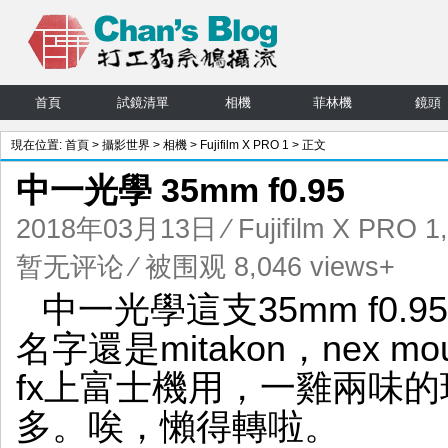
首頁
試鏡清單
相機
菲林機
鏡頭
現在位置:
首頁
>
攝影世界
>
相機
>
Fujifilm X PRO 1
> 正文
中一光學 35mm f0.95
2018年03月13日
⁄
Fujifilm X PRO 1
暂无评论
⁄ 被围观 8,046 views+
中一光學這支35mm f0
名字還是mitakon，nex m
fx上富士機用，一雞兩味
多。唉，懶得轉啦。