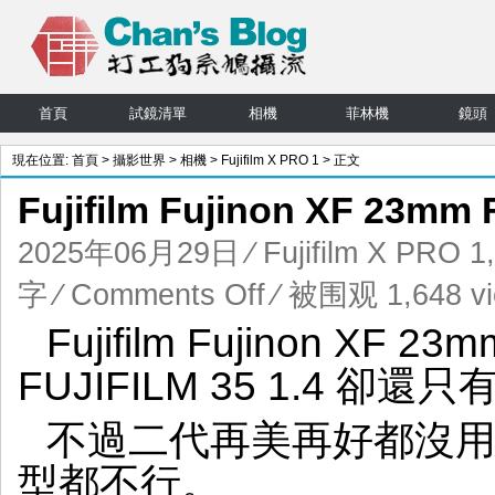
首頁
試鏡清單
相機
菲林機
鏡頭
現在位置:
首頁
>
攝影世界
>
相機
>
Fujifilm X PRO 1
> 正文
Fujifilm Fujinon XF 23
2025年06月29日
⁄
Fujifilm X PRO 1
on
字
⁄
Comments Off
⁄ 被围观 1,648 v
Fujifilm
Fujifilm Fujinon XF
Fujinon
XF
FUJIFILM 35 1.4 卻還
23mm
F1.4
不過二代再美再好都沒用，
一
代
型都不行。
再