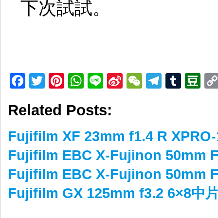
下次試試。
Facebook
Twitter
Pinterest
WhatsApp
Line
Sina
WeChat
Telegr
Tumb
D
Weibo
Related Posts:
Fujifilm XF 23mm f1.4 R XPR
Fujifilm EBC X-Fujinon 50
Fujifilm EBC X-Fujinon 50
Fujifilm GX 125mm f3.2 6