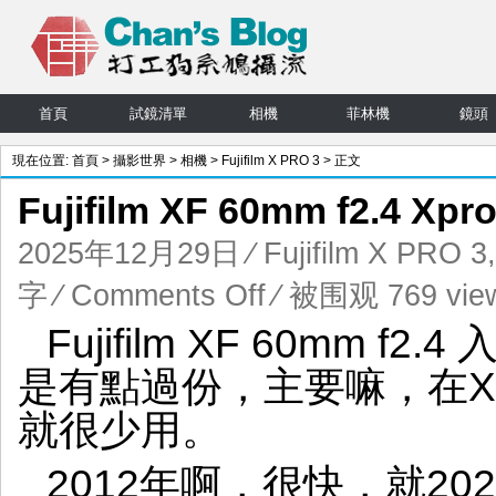
首頁
試鏡清單
相機
菲林機
鏡頭
現在位置:
首頁
>
攝影世界
>
相機
>
Fujifilm X PRO 3
> 正文
Fujifilm XF 60mm f2.4 X
2025年12月29日
⁄
Fujifilm X PRO 3
on
字
⁄
Comments Off
⁄ 被围观 769 vie
Fujifilm
Fujifilm XF 60mm
XF
60mm
是有點過份，主要嘛，在X
f2.4
Xpro3
就很少用。
菲
林
2012年啊，很快，就20
味