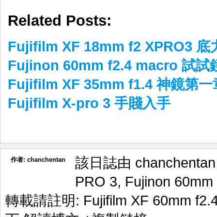
Weibo
Related Posts:
Fujifilm XF 18mm f2 XPRO3 底
Fujinon 60mm f2.4 macro 試試
Fujifilm XF 35mm f1.4 神鏡第
Fujifilm X-pro 3 手賤入手
該日誌由 chanchenta
作者:
chanchentan
PRO 3
,
Fujinon 60mm 
轉載請註明:
Fujifilm XF 60mm f