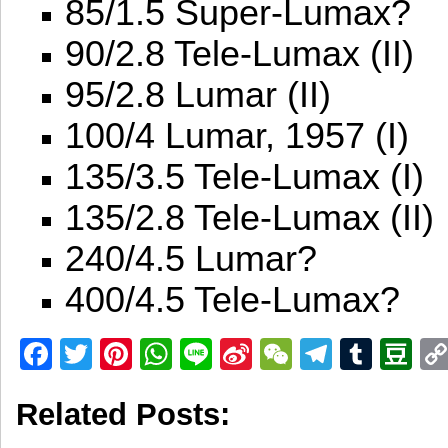
85/1.5 Super-Lumax?
90/2.8 Tele-Lumax (II)
95/2.8 Lumar (II)
100/4 Lumar, 1957 (I)
135/3.5 Tele-Lumax (I)
135/2.8 Tele-Lumax (II)
240/4.5 Lumar?
400/4.5 Tele-Lumax?
Facebook
Twitter
Pinterest
WhatsApp
Line
Sina
WeChat
Telegr
Tumb
D
Weibo
Related Posts: