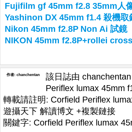
Fujifilm gf 45mm f2.8 35mm
Yashinon DX 45mm f1.4 殺機
Nikon 45mm f2.8P Non Ai 試鏡
NIKON 45mm f2.8P+rollei cro
該日誌由 chanchenta
作者:
chanchentan
Periflex lumax 45mm f
轉載請註明:
Corfield Periflex lu
遊攝天下 解讀博文
+複製鏈接
關鍵字:
Corfield Periflex lumax 4