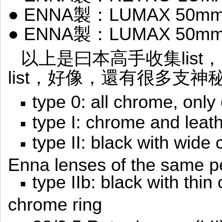
● ENNA製：LUMAX 50mm/f2
● ENNA製：LUMAX 50mm/f2
以上是曰本高手收集lis
list，好像，還有很多支神
type 0: all chrome, only
type I: chrome and leath
type II: black with wide 
Enna lenses of the same p
type IIb: black with thi
chrome ring