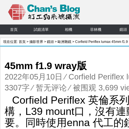
首頁
試鏡清單
相機
菲林機
鏡頭
現在位置:
首頁
>
攝影世界
>
鏡頭
>
歐洲雜鏡
>
Corfield Periflex lumax 45mm f1.9
正文
45mm f1.9 wray版
2022年05月10日
⁄
Corfield Perifle
3307字
⁄
暂无评论
⁄ 被围观 3,699 vi
Corfield Perifle
構，L39 mount口，沒
要。同時使用enna 代工