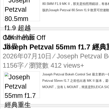
II
80.5MM F1.9 MK II，那支是拍照用
的
版的Joseph Petzval 80.5mm f1.9 散
新
世
界
on
Comments Off
Joseph
Joseph Petzval 55mm f1.7 經
Petzval
55mm
2026年07月10日
⁄
Joseph Petzval B
f1.7
經
1156字 ⁄ 瀏覽數 412 views+
典
重
Joseph Petzval Bokeh Control 
生
Petzval 55mm f1.7 之前也出過 MK II
MOUNT，沒有 L MOUNT，簡直是對LEICA SI