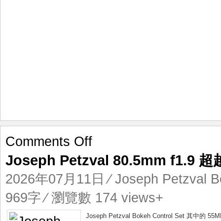
on
Comments Off
Joseph
Joseph Petzval 80.5mm f1.9
Petzval
80.5mm
2026年07月11日
⁄
Joseph Petzval B
f1.9
超
969字 ⁄ 瀏覽數 174 views+
越
MK
Joseph Petzval Bokeh Control Set 其中的