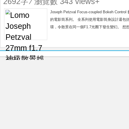
2692字 ⁄ 瀏覽數 343 views+
神
級
Joseph Petzval Focus-coupled Bok
散
的電影筒系列。 全系列使用電影筒身設計還包
景
環，令散景在同一個F1.7光圈下發生變幻。 想
娛
樂
套
裝