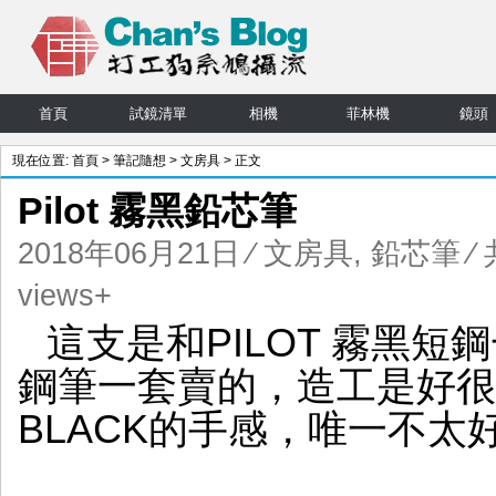
首頁
試鏡清單
相機
菲林機
鏡頭
現在位置:
首頁
>
筆記隨想
>
文房具
> 正文
Pilot 霧黑鉛芯筆
2018年06月21日
⁄
文房具
,
鉛芯筆
⁄
views+
這支是和PILOT 霧黑短
鋼筆一套賣的，造工是好很
BLACK的手感，唯一不