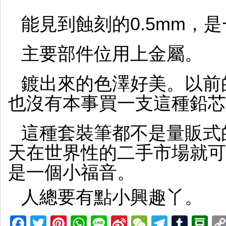
能見到蝕刻的0.5mm，是
主要部件位用上金屬。
鍍出來的色澤好美。以前
也沒有本事買一支這種鉛芯
這種套裝筆都不是量販式
天在世界性的二手市場就可
是一個小福音。
人總要有點小興趣丫。
Facebook
Twitter
Pinterest
WhatsApp
Line
Sina
WeChat
Telegr
Tumb
D