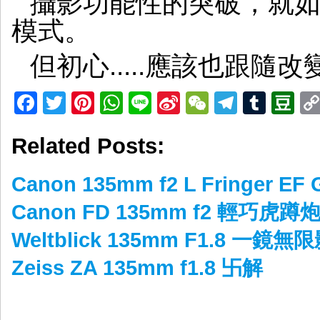
攝影功能性的突破，就
模式。
但初心.....應該也跟隨改
Facebook
Twitter
Pinterest
WhatsApp
Line
Sina
WeChat
Telegr
Tumb
D
Weibo
Related Posts:
Canon 135mm f2 L Fringer 
Canon FD 135mm f2 輕巧虎蹲
Weltblick 135mm F1.8 一鏡
Zeiss ZA 135mm f1.8 卐解