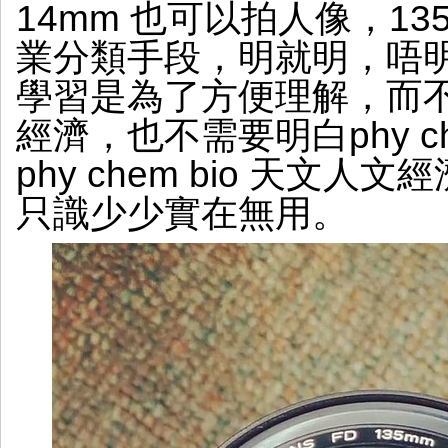
14mm 也可以拍人像，1
妙
鏡
業分類手段，明就明，唔
學習是為了方便理解，而
經濟，也不需要明白phy c
phy chem bio 天文
只識少少實在無用。