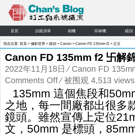
首頁
試鏡清單
相機
菲林機
鏡頭
現在位置:
首頁
>
攝影世界
>
鏡頭
>
Canon
>
Canon FD 135mm f2
> 正文
Canon FD 135mm f2 卐
2022年11月18日
⁄
Canon FD 135mm
on
Comments Off
⁄ 被围观 4,513 views
Canon
135mm 這個焦段和50
FD
135mm
之地，每一間廠都出很多款
f2
卐
鏡頭。雖然宣傳上定位21mm
解
錦
文，50mm 是標頭，85
囊