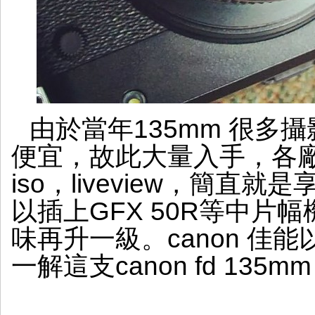
由於當年135mm 很多
便宜，故此大量入手，各
iso，liveview，簡
以插上GFX 50R等中片
味再升一級。canon 佳
一解這支canon fd 135