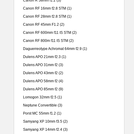
Canon R 58mm f1.2
(3)
Canon RF 16mm f2.8 STM
(1)
Canon RF 28mm f2.8 STM
(1)
Canon RF 45mm F1.2
(2)
Canon RF 600mm f11 IS STM
(2)
Canon RF 800m f11 IS STM
(2)
Daguerreotype Achromat 64mm f2.9
(1)
Dulens APO 21mm f2.3
(1)
Dulens APO 31mm f2
(3)
Dulens APO 43mm f2
(2)
Dulens APO 58mm f2
(4)
Dulens APO 85mm f2
(9)
Lomogon 32mm f2.5
(1)
Neptune Convertible
(3)
Porst MC 55mm f1.2
(1)
Samyang XP 10mm f3.5
(2)
Samyang XP 14mm f2.4
(3)