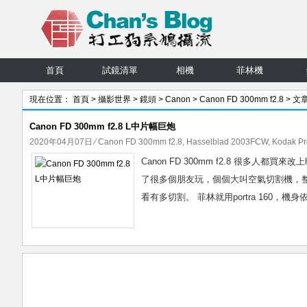
首頁
試鏡清單
相機
菲林機
現在位置：
首頁
>
攝影世界
>
鏡頭
>
Canon
>
Canon FD 300mm f2.8
> 文
Canon FD 300mm f2.8 L中片幅巨炮
2020年04月07日
⁄
Canon FD 300mm f2.8
,
Hasselblad 2003FCW
,
Kodak Pr
Canon FD 300mm f2.8 很多人
了很多個朋友玩，個個大叫空氣切割機，整
看有多切割。 菲林就用portra 160，機身依舊是