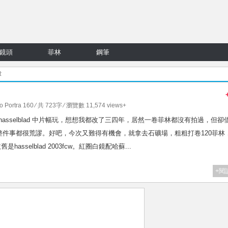
鏡頭
菲林
鋼筆
章
o Portra 160
⁄ 共 723字 ⁄ 瀏覽數 11,574 views+
都買來改上hasselblad 中片幅玩，想想我都改了三四年，居然一卷菲林都沒有拍過，但卻
件事都很荒謬。好吧，今次又難得有機會，就拿去石礦場，粗粗打卷120菲林
hasselblad 2003fcw。紅圈白鏡配哈蘇...
+閱