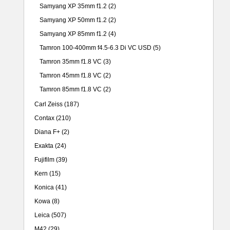
Samyang XP 35mm f1.2
(2)
Samyang XP 50mm f1.2
(2)
Samyang XP 85mm f1.2
(4)
Tamron 100-400mm f4.5-6.3 Di VC USD
(5)
Tamron 35mm f1.8 VC
(3)
Tamron 45mm f1.8 VC
(2)
Tamron 85mm f1.8 VC
(2)
Carl Zeiss
(187)
Contax
(210)
Diana F+
(2)
Exakta
(24)
Fujifilm
(39)
Kern
(15)
Konica
(41)
Kowa
(8)
Leica
(507)
M42
(29)