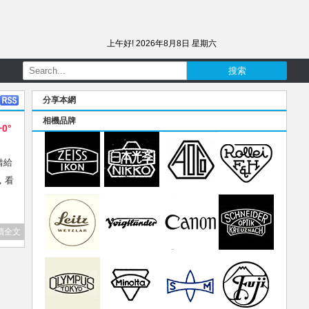
上午好!
2026年8月8日 星期六
分享本網
相機品牌
+0°
借給
，看
讀全文