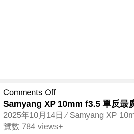
on
Comments Off
Samyang
Samyang XP 10mm f3.5 單
XP
10mm
2025年10月14日
⁄
Samyang XP 10m
f3.5
單
覽數 784 views+
反