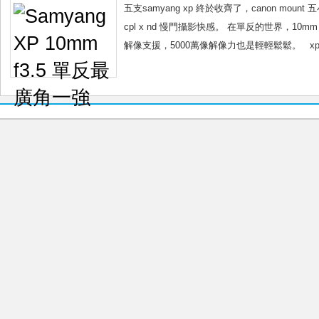
最
五支samyang xp 終於收齊了，canon mount
廣
cpl x nd 慢門攝影快感。 在單反的世界，10
角
解像支援，5000萬像解像力也是輕輕鬆鬆。 xp
一
強