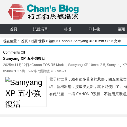
首頁
試鏡清單
相機
菲林機
鏡頭
現在位置：
首頁
>
攝影世界
>
鏡頭
>
Canon
>
Samyang XP 10mm f3.5
> 文章
on
Comments Off
Samyang XP 五小強復活
Samyang
XP
2025年11月12日
⁄
Canon EOS R5 Mark II
,
Samyang XP 10mm f3.5
,
Samyang XP
五
85mm f1.2
⁄ 共 1592字 ⁄ 瀏覽數 782 views+
小
電子的世界，總有很多莫名的悲傷，四五萬元買
強
環，新機出場，接環沒更新，就不能使用了。 你以為
復
有此問題，一插 CANON R系機，不論用原廠還
活