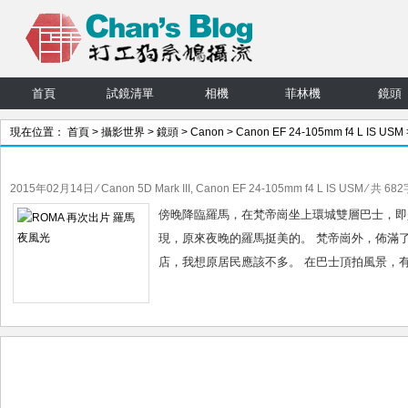
首頁
試鏡清單
相機
菲林機
鏡頭
現在位置：
首頁
>
攝影世界
>
鏡頭
>
Canon
>
Canon EF 24-105mm f4 L IS USM
文章
2015年02月14日
⁄
Canon 5D Mark III
,
Canon EF 24-105mm f4 L IS USM
⁄ 共 682
傍晚降臨羅馬，在梵帝崗坐上環城雙層巴士，即是
現，原來夜晚的羅馬挺美的。 梵帝崗外，佈滿
店，我想原居民應該不多。 在巴士頂拍風景，有