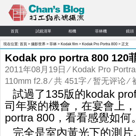
首頁
試鏡清單
相機
菲林機
鏡頭
現在位置:
首頁
>
攝影世界
>
菲林
>
Kodak film
>
Kodak Pro Portra 800
> 正文
Kodak pro portra 800 1
2011年08月19日
⁄
Kodak Pro Portra
110mm f2.8
⁄ 共 451字
⁄
暂无评论
⁄ 
試過了135版的kodak profe
司年聚的機會，在宴會上，試一
portra 800，看看感覺如何
完全是室內黃光下的測片