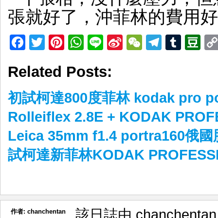
張就好了，沖菲林的費用好
Facebook
Twitter
Pinterest
WhatsApp
Line
Sina
WeChat
Telegr
Tumb
D
Weibo
Related Posts:
初試柯達800度菲林 kodak pro por
Rolleiflex 2.8E + KODAK PR
Leica 35mm f1.4 portra160
試柯達新菲林KODAK PROFESSIO
該日誌由 chanchenta
作者:
chanchentan