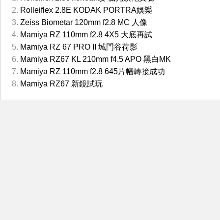
Rolleiflex 2.8E KODAK PORTRA娛樂
Zeiss Biometar 120mm f2.8 MC 人像
Mamiya RZ 110mm f2.8 4X5 大底再試
Mamiya RZ 67 PRO II 城門谷荷影
Mamiya RZ67 KL 210mm f4.5 APO 黑白MK
Mamiya RZ 110mm f2.8 645片幅轉接成功
Mamiya RZ67 新鏡試玩