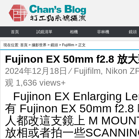
首頁
試鏡清單
相機
菲林機
鏡頭
現在位置:
首頁
>
攝影世界
>
鏡頭
>
Fujifilm
> 正文
Fujinon EX 50mm f2.8
2024年12月18日
⁄
Fujifilm
,
Nikon Z
观 1,636 views+
Fujinon EX Enlargi
有 Fujinon EX 50mm
人都改這支鏡上 M MOU
放相或者拍一些SCANNING