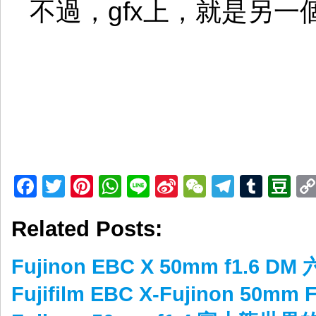
不過，gfx上，就是另一
Facebook
Twitter
Pinterest
WhatsApp
Line
Sina
WeChat
Telegr
Tumb
D
Weibo
Related Posts:
Fujinon EBC X 50mm f1.6 
Fujifilm EBC X-Fujinon 50