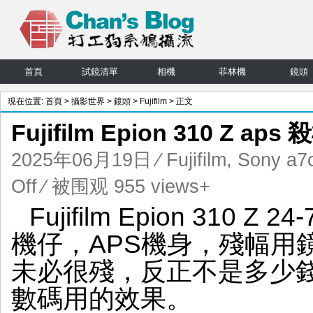
首頁
試鏡清單
相機
菲林機
鏡頭
現在位置:
首頁
>
攝影世界
>
鏡頭
>
Fujifilm
> 正文
Fujifilm Epion 310 Z ap
2025年06月19日
⁄
Fujifilm
,
Sony a7
on
Off
⁄ 被围观 955 views+
Fujifilm
Fujifilm Epion 310 
Epion
310
機仔，APS機身，殘幅用
Z
aps
未必很殘，反正不是多少
殺
機
數碼用的效果。
取