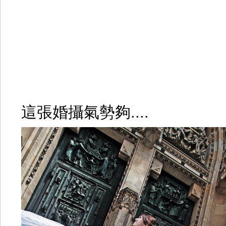
這張婚攝氣勢夠....