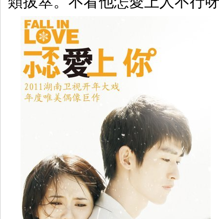
類拔萃。不看他怎愛上人不行呀.