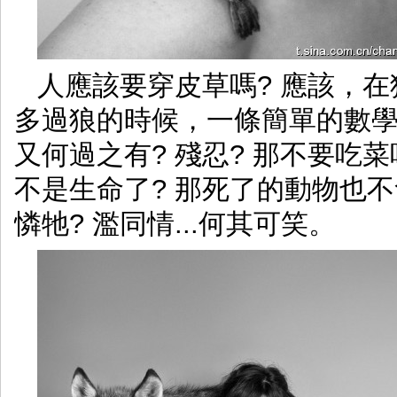
人應該要穿皮草嗎? 應該，
多過狼的時候，一條簡單的數
又何過之有? 殘忍? 那不要吃
不是生命了? 那死了的動物也
憐牠? 濫同情...何其可笑。