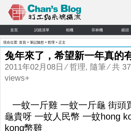
首頁
試鏡清單
相機
菲林機
鏡頭
現在位置:
首頁
>
筆記隨想
>
哲理
> 正文
兔年來了，希望新一年真的
2011年02月08日
⁄
哲理
,
隨筆
⁄ 共 3
views+
一蚊一斤雞 一蚊一斤龜 街頭
龜貴呀 一蚊人民幣 一蚊hong k
kong幣雞