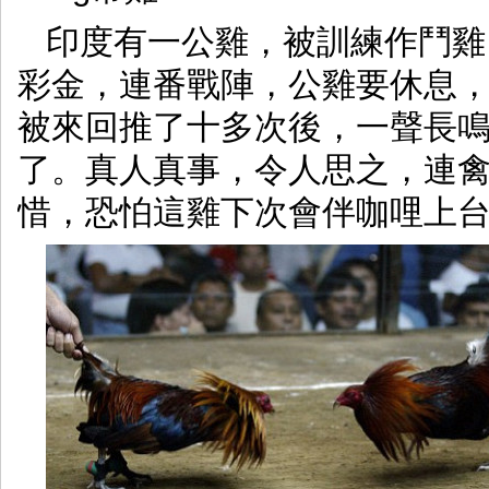
印度有一公雞，被訓練作鬥雞
彩金，連番戰陣，公雞要休息
被來回推了十多次後，一聲長
了。真人真事，令人思之，連禽
惜，恐怕這雞下次會伴咖哩上台吧