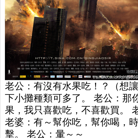
老公：有沒有水果吃！？（想讓
下小攤種類可多了。 老公：那
果，我只喜歡吃，不喜歡買。 
老婆：有～幫你吃，幫你喝，
擊。 老公：暈～～