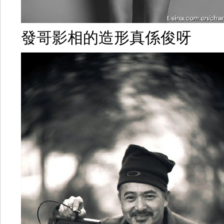
發哥影相的造形真係俊呀