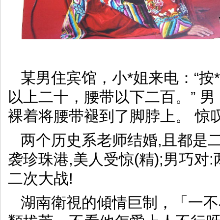
某男住宾馆，小*姐来电：“按*摩
以上二十，腰带以下二百。” 男
裸着将腰带褪到了脚脖上。 惊叹
两个历史系老师结婚,且都是二
袭珍珠港,美人受惊(精);男巧对:两
二次大战!
湖南衛視的傾情巨制，「一不