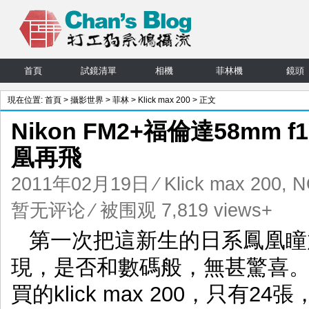
首頁
試鏡清單
相機
菲林機
鏡頭
現在位置:
首頁
>
攝影世界
>
菲林
>
Klick max 200
> 正文
Nikon FM2+福倫達58mm f1
凰再飛
2011年02月19日
⁄
Klick max 200
,
N
暂无评论
⁄ 被围观 7,819 views+
第一次把這新生的日系鳳凰瞳
現，是否和數碼般，無甚驚喜。這回
買的klick max 200，只