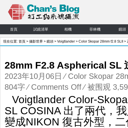
首頁
試鏡清單
相機
菲林機
鏡頭
現在位置:
首頁
>
攝影世界
>
鏡頭
>
Voigtlander
>
Color Skopar 28mm f2.8 SLII
> 
文
28mm F2.8 Aspherical S
2023年10月06日
⁄
Color Skopar 28m
on
804字
⁄
Comments Off
⁄ 被围观 3,59
Voigtlander
Voigtlander Color-Skop
Color-
Skopar
SL COSINA 出了兩
28mm
F2.8
變成NIKON 復古外型
Aspherical