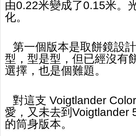
SL
由0.22米變成了0.15
逆
化。
插
GFX
第一個版本是取餅鏡設計，
型，型是型，但已經沒有
選擇，也是個難題。
對這支 Voigtlander Colo
愛，又未去到Voigtlande
的筒身版本。