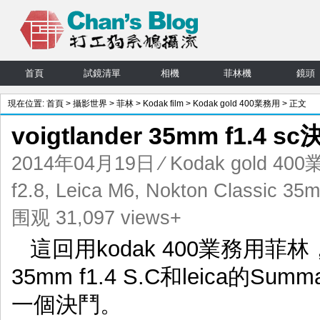
首頁
試鏡清單
相機
菲林機
鏡頭
現在位置:
首頁
>
攝影世界
>
菲林
>
Kodak film
>
Kodak gold 400業務用
> 正文
voigtlander 35mm f1.4 
2014年04月19日
⁄
Kodak gold 40
f2.8
,
Leica M6
,
Nokton Classic 35m
围观 31,097 views+
這回用kodak 400業務用菲林，以
35mm f1.4 S.C和leica的Su
一個決鬥。