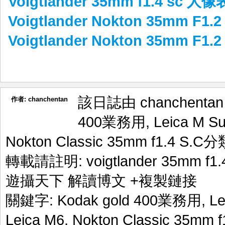
Voigtlander 35mm f1.4 sc 人
Voigtlander Nokton 35mm F1
Voigtlander Nokton 35mm F1
該日誌由 chanchenta
作者:
chanchentan
400業務用
,
Leica M S
Nokton Classic 35mm f1.4 S.C
分
轉載請註明:
voigtlander 35mm f
遊攝天下 解讀博文
+複製鏈接
關鍵字:
Kodak gold 400業務用
,
Le
Leica M6
,
Nokton Classic 35mm f