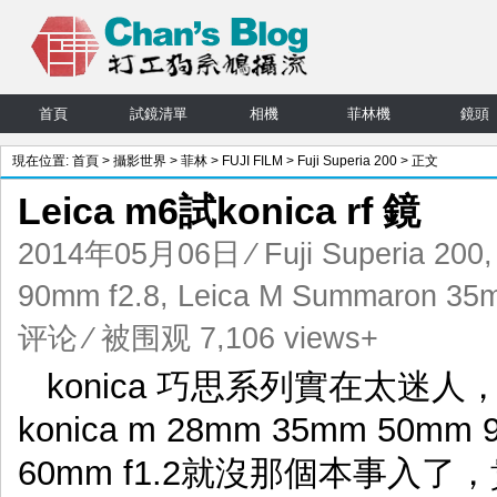
首頁
試鏡清單
相機
菲林機
鏡頭
現在位置:
首頁
>
攝影世界
>
菲林
>
FUJI FILM
>
Fuji Superia 200
> 正文
Leica m6試konica rf 鏡
2014年05月06日
⁄
Fuji Superia 200
90mm f2.8
,
Leica M Summaron 35m
评论
⁄ 被围观 7,106 views+
konica 巧思系列實在太迷
konica m 28mm 35mm 
60mm f1.2就沒那個本事入了